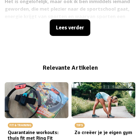
Het is ongelofelijk, maar ook ik ben inmiddels iemand
geworden, die met plezier naar de sportschool gaat,
energie krijgt van sporten en waarvan sporten een
vaste prik in de agenda is. Dat had ik een twee jaar
Lees verder
geleden nooit gedacht. Ik moest mezelf letterlijk
slepen naar de sportschool, negen van de tien keer
draaide ik me liever om of eindigde ik voor de tv op de
bank.
Relevante Artikelen
FIT & TRAINING
TIPS
Quarantaine workouts:
Zo creëer je je eigen gym
thuis fit met Ring Fit