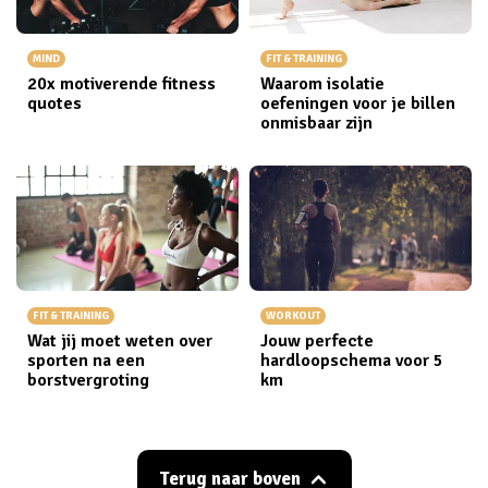
MIND
FIT & TRAINING
20x motiverende fitness
Waarom isolatie
quotes
oefeningen voor je billen
onmisbaar zijn
FIT & TRAINING
WORKOUT
Wat jij moet weten over
Jouw perfecte
sporten na een
hardloopschema voor 5
borstvergroting
km
Terug naar boven