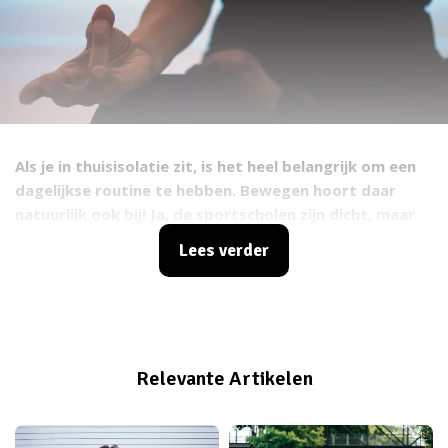
Als je in thuisisolatie zit, is het heel belangrijk om een
dagelijkse routine te hebben. Bewegen hoort daar
natuurlijk ook bij! Ja, de sportscholen zijn dicht, maar
dat is natuurlijk geen excuus om je fitness goals dan
Lees verder
maar naast je neer te leggen. Sterker nog, nu is de
ideale gelegenheid om echt een gewoonte te maken
van dagelijks bewegen. Met deze suggesties blijf ook
jij fit in thuisisolatie!
Relevante Artikelen