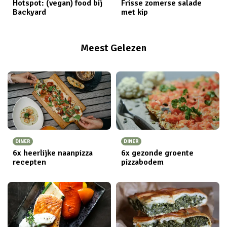
Hotspot: (vegan) food bij
Frisse zomerse salade
Backyard
met kip
Meest Gelezen
DINER
DINER
6x heerlijke naanpizza
6x gezonde groente
recepten
pizzabodem