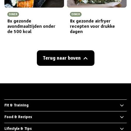
DINER
DINER
8x gezonde
8x gezonde airfryer
avondmaaltijden onder
recepten voor drukke
de 500 kcal
dagen
Terug naar boven
Fit & Training
Food & Recipes
Lifestyle & Tips