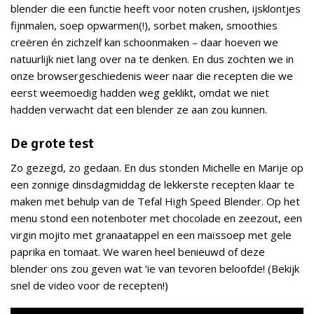
blender die een functie heeft voor noten crushen, ijsklontjes
fijnmalen, soep opwarmen(!), sorbet maken, smoothies
creëren én zichzelf kan schoonmaken – daar hoeven we
natuurlijk niet lang over na te denken. En dus zochten we in
onze browsergeschiedenis weer naar die recepten die we
eerst weemoedig hadden weg geklikt, omdat we niet
hadden verwacht dat een blender ze aan zou kunnen.
De grote test
Zo gezegd, zo gedaan. En dus stonden Michelle en Marije op
een zonnige dinsdagmiddag de lekkerste recepten klaar te
maken met behulp van de Tefal High Speed Blender. Op het
menu stond een notenboter met chocolade en zeezout, een
virgin mojito met granaatappel en een maïssoep met gele
paprika en tomaat. We waren heel benieuwd of deze
blender ons zou geven wat ‘ie van tevoren beloofde! (Bekijk
snel de video voor de recepten!)