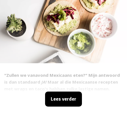
"Zullen we vanavond Mexicaans eten?" Mijn antwoord
is dan standaard
JA!
Maar al die Mexicaanse recepten
met wraps en taco's hebben zulke lastige namen.
Eerlijk gezegd wist ik het verschil niet altijd. Dus, f
or
Lees verder
once and for all,
het verschil tussen al die Mexicaanse
heerlijkheden. En jawel, inclusief bijpassend Mexicaans
recept!