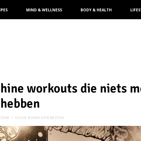
IPES
MIND & WELLNESS
BODY & HEALTH
LIFES
hine workouts die niets m
 hebben
LEDEN
DOOR
ROBIN-DEN-BESTEN