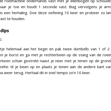
de roeimachine onderhands vast met je ellenbogen op schoude
naar je toe en houdt 1 seconde vast. Buig vervolgens je ar
is een herhaling. Doe deze oefening 10 keer en probeer zo la
vast te houden.
 dips
:
ltje helemaal aan het begin en pak twee dumbells van 1 of 2 
en je borst en ga met je rechterbeen op de stang van de roeim
kerbeen schuin gestrekt naast je neer met je tenen op de gron
eelte: til je been op en plaats je tenen aan de andere kant v
 weer terug. Herhaal dit in snel tempo zo’n 10 keer.