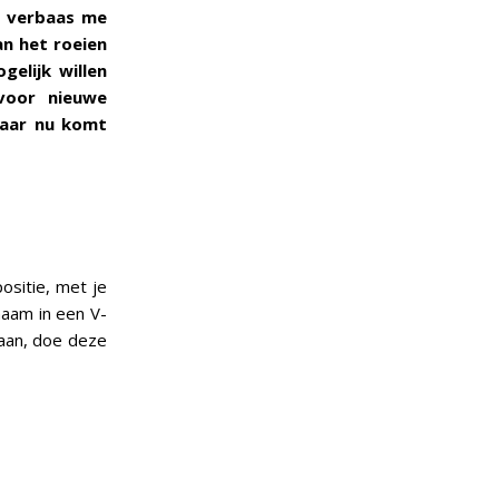
Ik verbaas me
an het roeien
elijk willen
 voor nieuwe
maar nu komt
ositie, met je
haam in een V-
daan, doe deze