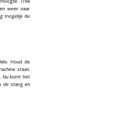
rhoogte. Trek
men weer naar
ng mogelijk de
kilo. Houd de
achine staan.
d. Nu komt het
an de stang en