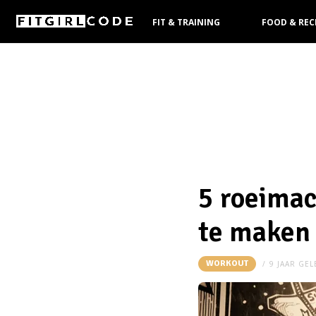
FIT & TRAINING
FOOD & REC
KOOPGIDS
5 roeimac
te maken
WORKOUT
9 JAAR GE