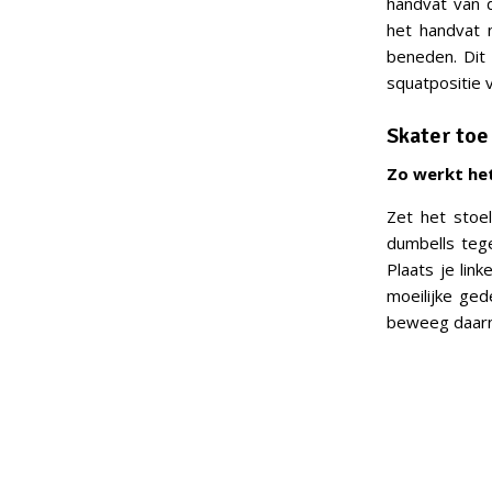
handvat van 
het handvat 
beneden. Dit 
squatpositie 
Skater toe
Zo werkt het
Zet het stoe
dumbells teg
Plaats je lin
moeilijke ged
beweeg daarna