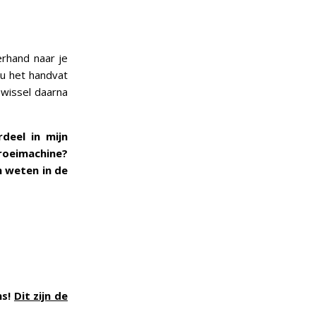
erhand naar je
nu het handvat
 wissel daarna
deel in mijn
 roeimachine?
n weten in de
ns!
Dit zijn de