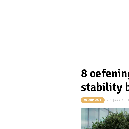
8 oefenin
stability 
WORKOUT
9 JAAR GE