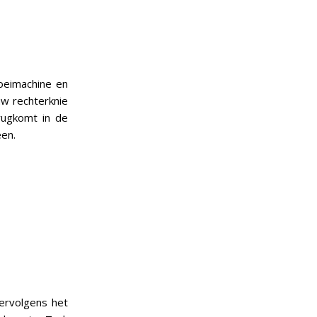
roeimachine en
uw rechterknie
rugkomt in de
een.
vervolgens het