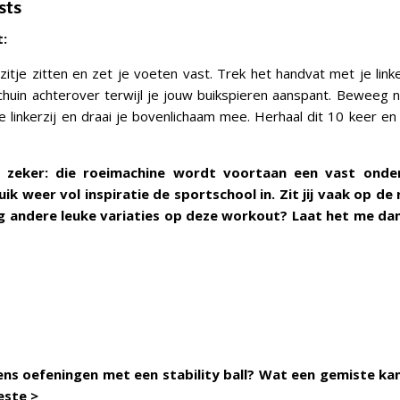
sts
:
izitje zitten en zet je voeten vast. Trek het handvat met je link
chuin achterover terwijl je jouw buikspieren aanspant. Beweeg 
je linkerzij en draai je bovenlichaam mee. Herhaal dit 10 keer en
 zeker: die roeimachine wordt voortaan een vast onder
uik weer vol inspiratie de sportschool in. Zit jij vaak op de
g andere leuke variaties op deze workout? Laat het me da
eens oefeningen met een stability ball? Wat een gemiste ka
este
>