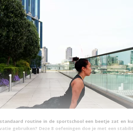
standaard routine in de sportschool een beetje zat en ku
atie gebruiken? Deze 8 oefeningen doe je met een stability