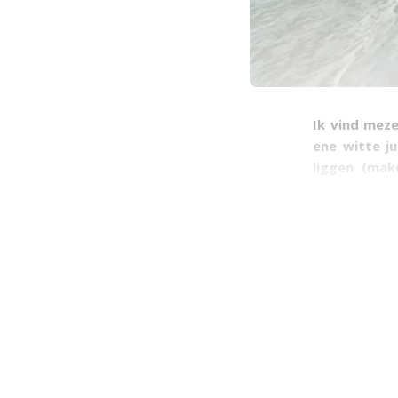
Ik vind meze
ene witte ju
liggen (mak
beschikt), d
opeens vele
zonuren niet
te
treaten
na 