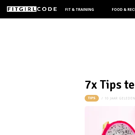
FIT & TRAINING
FOOD & REC
KOOPGIDS
7x Tips te
TIPS
10 JAAR GELEDE