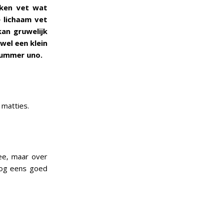
reken vet wat
 lichaam vet
an gruwelijk
wel een klein
 nummer uno.
 matties.
Tee, maar over
nog eens goed