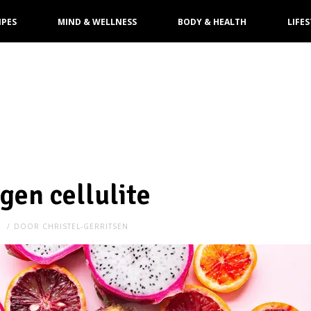
IPES
MIND & WELLNESS
BODY & HEALTH
LIFES
gen cellulite
N
DOOR
CHRISTEL-GERRITSEN