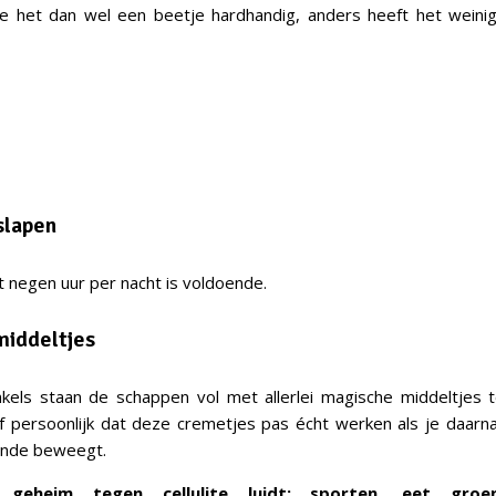
e het dan wel een beetje hardhandig, anders heeft het weinig
slapen
t negen uur per nacht is voldoende.
iddeltjes
nkels staan de schappen vol met allerlei magische middeltjes te
f persoonlijk dat deze cremetjes pas écht werken als je daar
ende beweegt.
geheim tegen cellulite luidt: sporten, eet gro