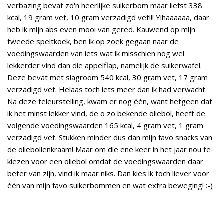
verbazing bevat zo'n heerlijke suikerbom maar liefst 338
kcal, 19 gram vet, 10 gram verzadigd vet!!! Yihaaaaaa, daar
heb ik mijn abs even mooi van gered. Kauwend op mijn
tweede speltkoek, ben ik op zoek gegaan naar de
voedingswaarden van iets wat ik misschien nog wel
lekkerder vind dan die appelflap, namelijk de suikerwafel.
Deze bevat met slagroom 540 kcal, 30 gram vet, 17 gram
verzadigd vet. Helaas toch iets meer dan ik had verwacht.
Na deze teleurstelling, kwam er nog één, want hetgeen dat
ik het minst lekker vind, de o zo bekende oliebol, heeft de
volgende voedingswaarden 165 kcal, 4 gram vet, 1 gram
verzadigd vet. Stukken minder dus dan mijn favo snacks van
de oliebollenkraam! Maar om die ene keer in het jaar nou te
kiezen voor een oliebol omdat de voedingswaarden daar
beter van zijn, vind ik maar niks. Dan kies ik toch liever voor
één van mijn favo suikerbommen en wat extra beweging! :-)