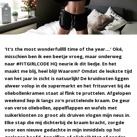
'It's the most wonderfulllll time of the year....' Oké,
misschien ben ik een beetje vroeg, maar onderweg
naar #FITGIRLCODE HQ neurie ik dit liedje. En het
maakt me blij, heel blij! Waarom? Omdat de leukste tijd
van het jaar in zicht is natuurlijk! De kruidnoten liggen
alweer volop in de supermarkt en het frituurvet bij de
oliebollenkramen staat al flink te pruttelen. Afgelopen
weekend liep ik langs zo'n pruttelende kraam. De geur
van verse oliebollen, appelflappen en wafels met
suikerklonten zo groot als druiven vlogen mijn neus in.
Elke stap die mij dichterbij de kraam bracht, zorgde
voor een nieuwe gedachte in mijn inmiddels op hol
geslagen hoofd. Appelflap of oliebol? Met of zonder