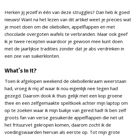
Herken jij jezelf in één van deze struggles? Dan heb ik goed
nieuws! Want na het lezen van dit artikel weet je precies wat
je moet doen om die oliebollen, appelflappen en met
chocolade overgoten wafels te verbranden. Maar ook geef
ik je twee recepten waardoor je gewoon mee kunt doen
met de jaarlijkse tradities zonder dat je abs verdrinken in
een zee van suikerklonten.
What's in it?
Toen ik afgelopen weekend de oliebollenkraam weerstaan
had, vroeg ik mij af waar ik nou eigenlijk nee tegen had
gezegd. Daarom dook ik thuis gelijk met een kop groene
thee en een zelfgemaakte speltkoek achter mijn laptop om
op te zoeken waar ik mijn buikje van gered had! Ik ben zelf
groots fan van verse gesuikerde appelflappen die net uit
het frituurvet gekropen komen, daarom zocht ik de
voedingswaarden hiervan als eerste op. Tot mijn grote