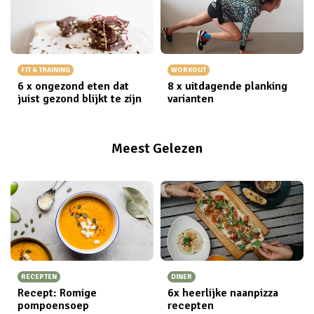
FIT & TRAINING
WORKOUT
6 x ongezond eten dat
8 x uitdagende planking
juist gezond blijkt te zijn
varianten
Meest Gelezen
RECEPTEN
DINER
Recept: Romige
6x heerlijke naanpizza
pompoensoep
recepten