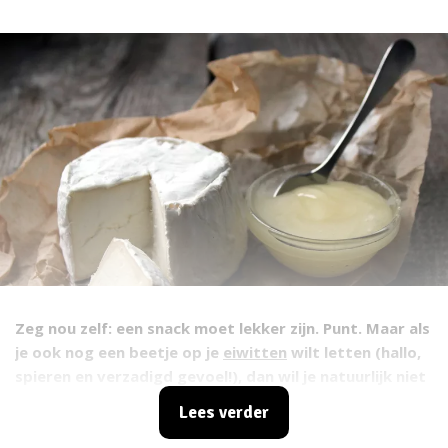
Zeg nou zelf: een snack moet lekker zijn. Punt. Maar als
je ook nog een beetje op je
eiwitten
wilt letten (hallo,
spieren en verzadigd gevoel!), dan wil je natuurlijk niet
eindigen met een saaie bak kwark of droge kipreep.
Lees verder
Daarom: 10 eiwitrijke snacks die echt lekker zijn. Geen
droge kost, beloofd.