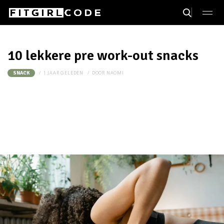
10 lekkere pre work-out snack​s
1 JAAR GELEDEN
DOOR
NAOMI
SNACK