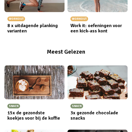
WORKOUT
WORKOUT
8 x uitdagende planking
Work it: oefeningen voor
varianten
een kick-ass kont
Meest Gelezen
SNACK
SNACK
15x de gezondste
3x gezonde chocolade
koekjes voor bij de koffie
snacks