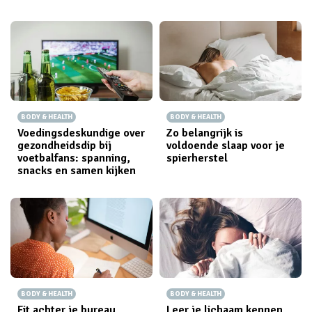
BODY & HEALTH
BODY & HEALTH
Voedingsdeskundige over
Zo belangrijk is
gezondheidsdip bij
voldoende slaap voor je
voetbalfans: spanning,
spierherstel
snacks en samen kijken
BODY & HEALTH
BODY & HEALTH
Fit achter je bureau
Leer je lichaam kennen,