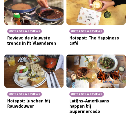
graag met jullie wil delen! De eerste daarvan is
Lite/Dark
, waar ik afgelopen woensdagochtend een
ontbijtje heb genuttigd.
HOTSPOTS & REVIEWS
HOTSPOTS & REVIEWS
Review: de nieuwste
Hotspot: The Happiness
trends in fit Vlaanderen
café
HOTSPOTS & REVIEWS
HOTSPOTS & REVIEWS
Hotspot: lunchen bij
Latijns-Amerikaans
Rauwdouwer
happen bij
Supermercado