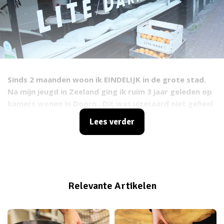
Sinds 2 maanden woon ik EINDELIJK in de grote stad.
Na mijn jeugd in Zeeland ging ik ruim 3 jaar geleden op
kamers wonen in Doorn.. Dit was uiteraard niet geheel
vrijwillig, maar omdat mijn opleiding daar was leek het
Lees verder
de meest logische keus. Achteraf was het super leuk,
maar na 3 jaar was ik er toch wel echt klaar mee. Sinds
ik in Amsterdam woon eet ik het liefst elke dag buiten
de deur. Er zitten hier zoveel leuke eettentjes dat ik
soms echt niet kan kiezen. Terwijl mijn portemonnee
Relevante Artikelen
steeds lichter wordt, is al dat uit eten gaan niet goed
voor mijn kilo’s. Voor dat laatste zijn er gelukkig ook
nog genoeg oplossingen te vinden in Amsterdam. De
stad barst van de healthy hotspots die ik maar al te