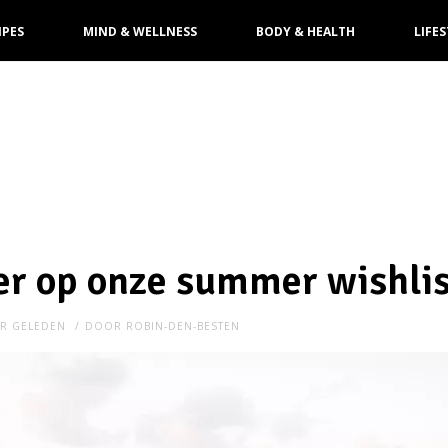
IPES
MIND & WELLNESS
BODY & HEALTH
LIFES
 er op onze summer wishli
AR GELEDEN
DOOR
ROBIN-DEN-BESTEN