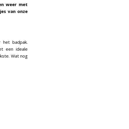
en weer met
jes van onze
r het badpak.
t een ideale
ukste. Wat nog