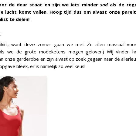
or de deur staat en zijn we iets minder
sad
als de reg
e lucht komt vallen. Hoog tijd dus om alvast onze parelt
ist te delen!
k
ikini, want deze zomer gaan we met z'n allen massaal voo
 als we de grote modeketens mogen geloven) Wij vinden he
n onze garderobe en zijn alvast op zoek gegaan naar de allerle
pgave bleek, er is namelijk zo veel keus!