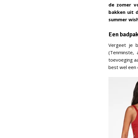
de zomer vo
bakken uit d
summer wishl
Een badpa
Vergeet je b
(Tenminste,
toevoeging aa
best wel een o