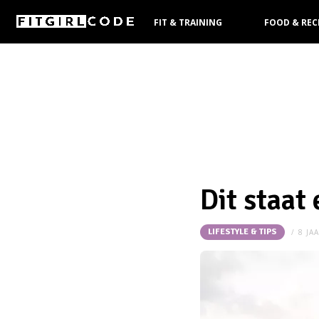
FIT & TRAINING
FOOD & REC
KOOPGIDS
Dit staat
LIFESTYLE & TIPS
8 JA