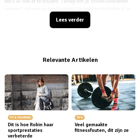
kilo’s er ook af te houden. Terwijl het je zoveel voordelen
oplevert om een gezond gewicht te hebben én lekker in je
vel te zitten, lijkt het alsof je lichaam er alles aan doet om
Lees verder
jou vooral niet te laten afvallen. Hoe frustrerend! Jouw
sterke mind gaat je echter helpen om dit te doorbreken.
Hoe je dit doet, kun je trainen! Dat is misschien in dit geval
wel effectiever dan trainen in de sportschool. Think and lose
weight, het kan echt!
Relevante Artikelen
FIT & TRAINING
TIPS
Dit is hoe Robin haar
Veel gemaakte
sportprestaties
fitnessfouten, dit zijn ze
verbeterde