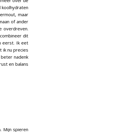
t meer over de
l koolhydraten
vermout, maar
anaan of ander
je overdreven.
 combineer dit
 eerst. Ik eet
 ik nu precies
l beter nadenk
rust en balans
. Mijn spieren