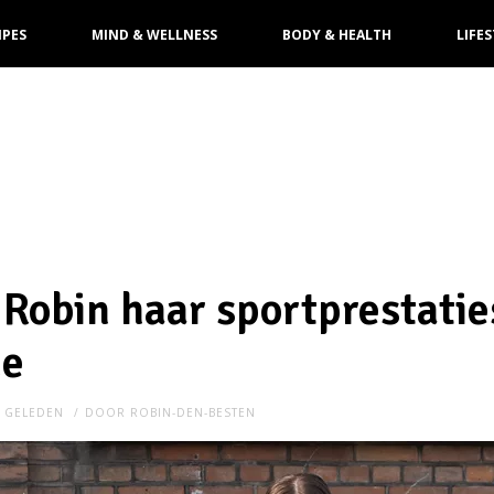
IPES
MIND & WELLNESS
BODY & HEALTH
LIFES
e Robin haar sportprestatie
de
R GELEDEN
DOOR
ROBIN-DEN-BESTEN