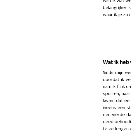
wist ik wat we
belangrijker: 
waar ik je zo 
Wat ik heb
Sinds mijn ee
doordat ik ve
nam ik flink 
sporten, naar
kwam dat een 
ineens een st
een vierde da
deed behoorli
te verlengen 