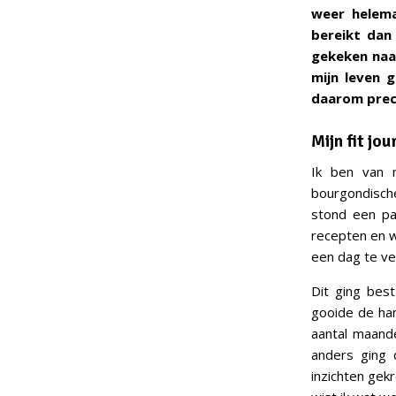
weer helema
bereikt dan
gekeken naar
mijn leven g
daarom preci
Mijn fit jo
Ik ben van n
bourgondisch
stond een pa
recepten en wa
een dag te ve
Dit ging bes
gooide de han
aantal maand
anders ging 
inzichten gek