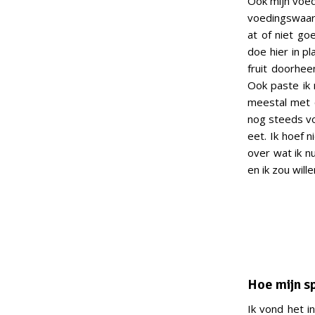
Ook mijn voed
voedingswaard
at of niet g
doe hier in p
fruit doorhee
Ook paste ik 
meestal met q
nog steeds vo
eet. Ik hoef 
over wat ik n
en ik zou will
Hoe mijn s
Ik vond het i