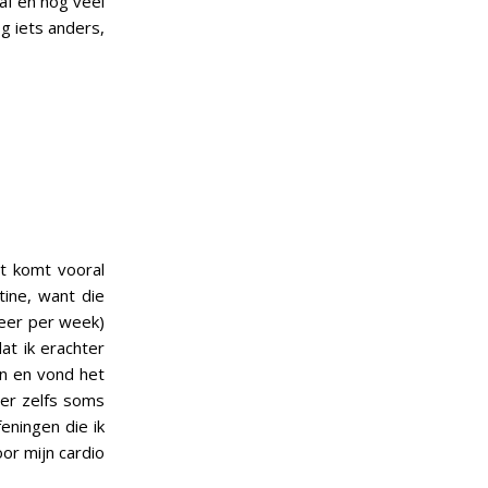
 af en nog veel
og iets anders,
at komt vooral
tine, want die
keer per week)
at ik erachter
in en vond het
 er zelfs soms
eningen die ik
or mijn cardio