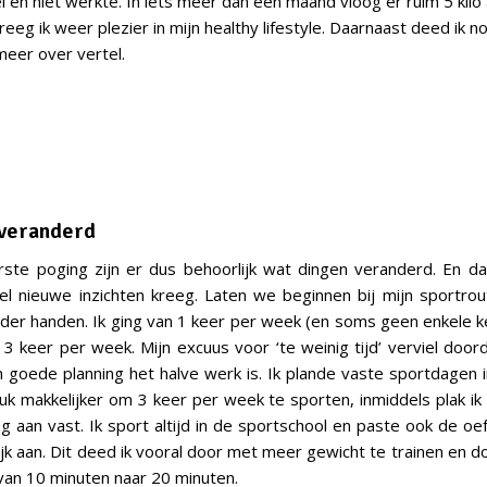
l en niet werkte. In iets meer dan een maand vloog er ruim 5 kilo
kreeg ik weer plezier in mijn healthy lifestyle. Daarnaast deed ik n
meer over vertel.
 veranderd
rste poging zijn er dus behoorlijk wat dingen veranderd. En d
el nieuwe inzichten kreeg. Laten we beginnen bij mijn sportrou
onder handen. Ik ging van 1 keer per week (en soms geen enkele 
 3 keer per week. Mijn excuus voor ‘te weinig tijd’ verviel doord
goede planning het halve werk is. Ik plande vaste sportdagen 
uk makkelijker om 3 keer per week te sporten, inmiddels plak ik
g aan vast. Ik sport altijd in de sportschool en paste ook de oef
jk aan. Dit deed ik vooral door met meer gewicht te trainen en do
van 10 minuten naar 20 minuten.