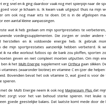
et erg snel en ik ging daardoor vaak nog met spierpijn naar de sp
 goed voor je lichaam is. Ik kwam vaak uitgeput thuis na mijn 
r om ook nog maar iets te doen. Dit is in de afgelopen maa
r een aantal kleine aanpassingen.
ste wat ik heb gedaan om mijn sportprestaties te verbeteren,
unende voedingssupplementen. Die zorgen er onder andere 
d herstellen en ik voldoende energie heb. Ik gebruik mo
die mijn sportprestaties aanzienlijk hebben verbeterd. Ik wi
 ik na elke workout futloos op de bank zou ploffen, sporten zo
moeten geven en niet compleet moeten uitputten. Om mijn ene
 ben ik het
Multi Energie
supplement van
Orthica
gaan slikken. 
-vitamines (waaronder biotine) en vitamine C en ijzer die helpen 
eid. Bovendien bevat het ook vitamine D, wat goed is voor de
e spieren.
e met de Multi Energie neem ik ook nog
Magnesium Plus
dat mij
 het zorgt voor het van behoud sterke spieren. Het leuke i
 een goede geestelijke balans. Dat laatste komt mede door de 