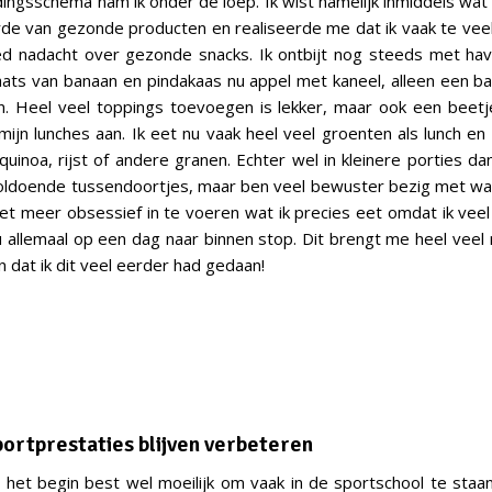
ingsschema nam ik onder de loep. Ik wist namelijk inmiddels wa
e van gezonde producten en realiseerde me dat ik vaak te vee
oed nadacht over gezonde snacks. Ik ontbijt nog steeds met ha
laats van banaan en pindakaas nu appel met kaneel, alleen een b
n. Heel veel toppings toevoegen is lekker, maar ook een beet
mijn lunches aan. Ik eet nu vaak heel veel groenten als lunch en
uinoa, rijst of andere granen. Echter wel in kleinere porties dan
ldoende tussendoortjes, maar ben veel bewuster bezig met wat
niet meer obsessief in te voeren wat ik precies eet omdat ik vee
u allemaal op een dag naar binnen stop. Dit brengt me heel veel 
en dat ik dit veel eerder had gedaan!
portprestaties blijven verbeteren
n het begin best wel moeilijk om vaak in de sportschool te staan