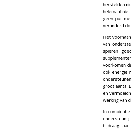
herstelden ni
helemaal niet
geen puf mee
veranderd doo
Het voornaam
van onderste
spieren goe
supplementen 
voorkomen dat
ook energie 
ondersteunen
groot aantal B
en vermoeidh
werking van d
In combinati
ondersteunt;
bijdraagt aan