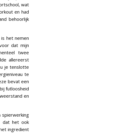
ortschool, wat
workout en had
nd behoorlijk
 is het nemen
voor dat mijn
menteel twee
lde allereerst
u je tenslotte
rgieniveau te
Deze bevat een
bij futloosheid
 weerstand en
n spierwerking
s dat het ook
het ingredient