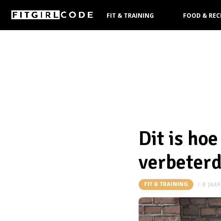
FIT & TRAINING
FOOD & REC
KOOPGIDS
Dit is ho
verbeter
FIT & TRAINING
8 JAA