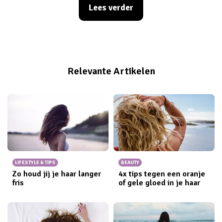
makkelijk slingeren. Toch zijn er een aantal hele simpele
Lees verder
manieren om het netjes op te bergen en je kamer ook
nog eens een beetje op te pimpen.
Relevante Artikelen
LIFESTYLE & TIPS
BEAUTY
Zo houd jij je haar langer
4x tips tegen een oranje
fris
of gele gloed in je haar