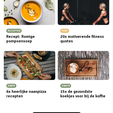
RECEPTEN
MIND
Recept: Romige
20x motiverende fitness
pompoensoep
quotes
DINER
SNACK
6x heerlijke naanpizza
15x de gezondste
recepten
koekjes voor bij de koffie