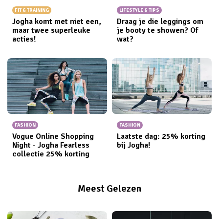
FIT & TRAINING
LIFESTYLE & TIPS
Jogha komt met niet een,
Draag je die leggings om
maar twee superleuke
je booty te showen? Of
acties!
wat?
FASHION
FASHION
Vogue Online Shopping
Laatste dag: 25% korting
Night - Jogha Fearless
bij Jogha!
collectie 25% korting
Meest Gelezen