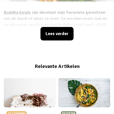
Buddha bowls
zijn absoluut mijn favoriete gerechten
om als lunch of diner te eten. Ze worden nooit saai en
ze zijn super voedzaam! Een buddha bowl heeft altijd
een goede verhouding met koolhydraten, vetten en
Lees verder
eiwitten als basis. Deze vul je aan met een heleboel
veggies en
tadaa
, jouw vegan bowl is klaar! Voor deze
variant heb ik rijst gebruikt voor de carbs, avocado
voor de gezonde vetten en kikkererwten en edamame
boontjes voor de proteïne.
Relevante Artikelen
FIT & TRAINING
RECEPTEN