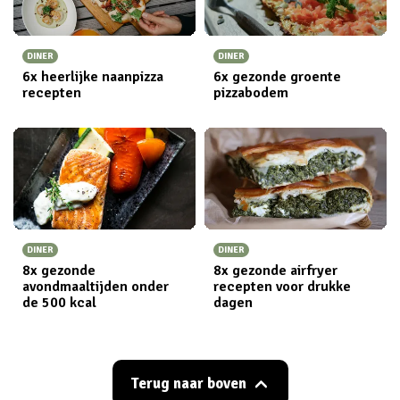
DINER
DINER
6x heerlijke naanpizza
6x gezonde groente
recepten
pizzabodem
DINER
DINER
8x gezonde
8x gezonde airfryer
avondmaaltijden onder
recepten voor drukke
de 500 kcal
dagen
Terug naar boven