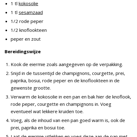
1 tl
kokosolie
1 tl
sesamzaad
1/2 rode peper
1/2 knoflookteen
peper en zout
Bereidingswijze
Kook de eiermie zoals aangegeven op de verpakking.
Snijd in de tussentijd de champignons, courgette, prei,
paprika, bosui, rode peper en de knoflookteen in de
gewenste grootte.
Verwarm de kokosolie in een pan en bak hier de knoflook,
rode peper, courgette en champignons in. Voeg
eventueel wat lekkere kruiden toe.
Voeg, als de inhoud van een pan goed warm is, ook de
prei, paprika en bosui toe.
Laat de eiermie uitlekken en voeg deze aan de pan met