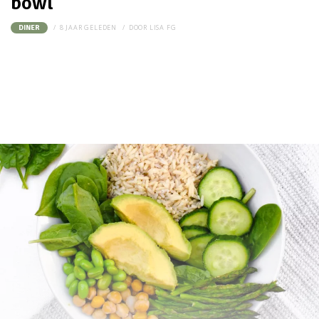
bowl
8 JAAR GELEDEN
DOOR
LISA FG
DINER