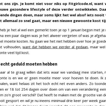
t ons zijn. Je komt niet voor niks op Fitgirlcode.nl, want w
nieuwe gezondere lifestyle of deze verder ontwikkelen. Da
llende dingen doen, maar soms lijkt het wel alsof iets nooit 
et allemaal zo snel gaat, maar een nieuwe gewoonte kost tij
k heb je het al wel een gemerkt toen je op 1 januari begon met j
na een paar dagen was je het alweer vergeten of was je afgeha
eel moeite kosten. Nu gaan we het niet hebben over hoe je go
nt volhouden,
want dat hebben we eerder al gedaan
, maar wel
te veel tijd kost.
l echt geduld moeten hebben
ar al te graag willen dat iets waar we vandaag mee starten, 
nte is en we er geen moeite meer voor hoeven te doen. Ik zal 
len, want helaas zit het toch echt net even anders. Zo toonde 
en er 18 tot 254 dagen over doen om van een verandering ee
 zo'n groot verschil? Dat heeft te maken met de grootte van d
ooit gesport en wil je nu ineens minimaal drie keer per week gaa