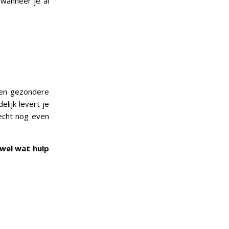
 wanneer je al
 een gezondere
elijk levert je
 echt nog even
 wel wat hulp