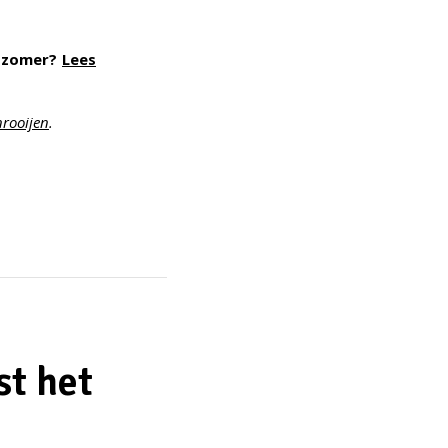
e zomer?
Lees
rooijen
.
st het