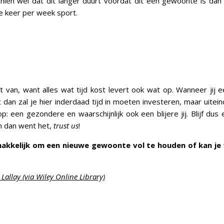
hien wel dat dit langer duurt voordat dit een gewoonte is dan
e keer per week sport.
iet van, want alles wat tijd kost levert ook wat op. Wanneer jij
lt dan zal je hier inderdaad tijd in moeten investeren, maar uiteind
p: een gezondere en waarschijnlijk ook een blijere jij. Blijf dus
n dan went het,
trust us
!
 makkelijk om een nieuwe gewoonte vol te houden of kan je
 Lallay (via Wiley Online Library)