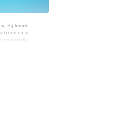
ey. Hij houdt
patroon en is
tegenwoordig
u? Ik heb een
en voordelen!
en en doelen