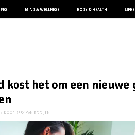
IPES
MIND & WELLNESS
BODY & HEALTH
LIFES
jd kost het om een nieuwe
ren
DOOR
RESY-VAN-ROOIJEN