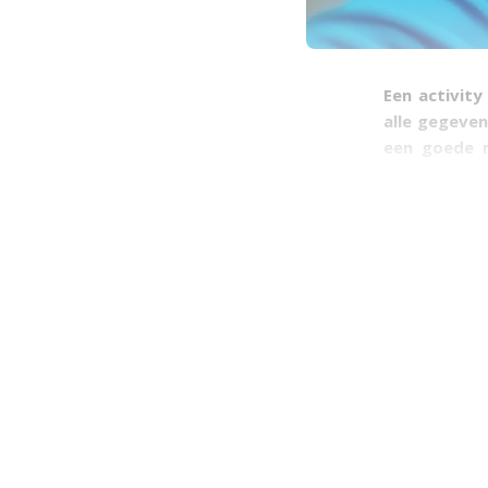
Een activity
alle gegeven
een goede m
zoveel op de
overzicht me
Hopelijk we
past.