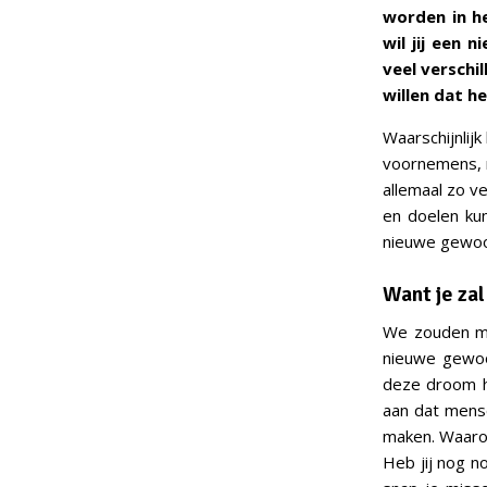
worden in he
wil jij een 
veel verschi
willen dat h
Waarschijnlij
voornemens, 
allemaal zo v
en doelen ku
nieuwe gewoon
Want je za
We zouden ma
nieuwe gewoo
deze droom ha
aan dat mens
maken. Waarom
Heb jij nog n