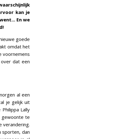
aarschijnlijk
arvoor kan je
went... En we
d!
e nieuwe goede
akt omdat het
ede voornemens
 over dat een
morgen al een
je gelijk uit
Philippa Lally
n gewoonte te
e verandering.
n sporten, dan