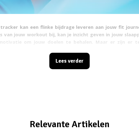
 tracker kan een flinke bijdrage leveren aan jouw fit journ
s van jouw workout bij, kan je inzicht geven in jouw slaap
otivatie om jouw doelen te behalen. Maar er zijn er 
 markt – welke fitness tracker past nou het beste bij jo
t enkele modellen gemaakt, inclusief alle specificaties 
Lees verder
et je zo beter welk type het beste bij jouw verwachting
Relevante Artikelen