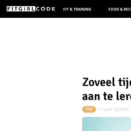
FIT & TRAINING
FOOD & REC
KOOPGIDS
Zoveel ti
aan te le
TIPS
9 JAAR GELEDEN