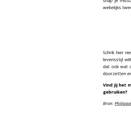
snap je missc
wekelijks twe
Schrik hier n
levensstijl wi
dat ook wat o
doorzetten e
Vind jij het
gebruiken?
Bron:
Philippa