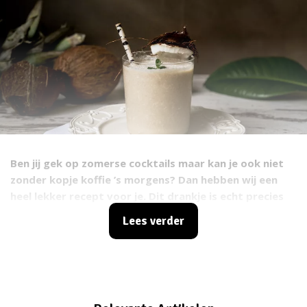
Ben jij gek op zomerse cocktails maar kan je ook niet
zonder kopje koffie ’s morgens? Dan hebben wij een
heel lekker recept voor je. Dit drankje is echt precies
wat we nodig hebben deze zomer. Move over iced
Lees verder
latte, want deze koffie colada is onze nieuwe
favoriet. Een groot glas ijskoffie is natuurlijk heerlijk,
maar zodra je dit drankje geproefd hebt wil je nooit
meer anders. Deze koffie is heerlijk zomers en nog
verfrissender dan een gewoon iced latte. Met wat