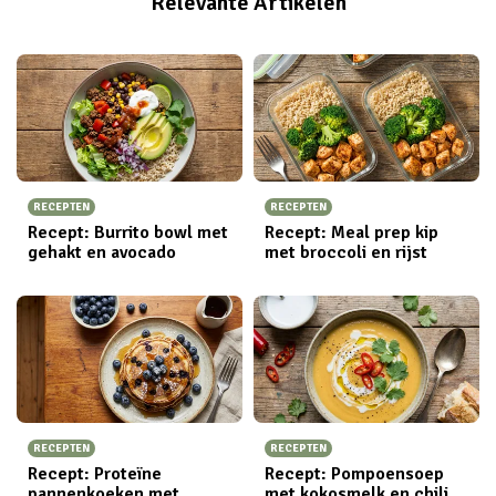
Relevante Artikelen
exotische tinten je koffie drinken in de zon past
helemaal bij het weer van de afgelopen dagen.
Wanneer je je ogen sluit en een slokje neemt is het net
alsof je je onder de palmbomen bevindt.
RECEPTEN
RECEPTEN
Recept: Burrito bowl met
Recept: Meal prep kip
gehakt en avocado
met broccoli en rijst
RECEPTEN
RECEPTEN
Recept: Proteïne
Recept: Pompoensoep
pannenkoeken met
met kokosmelk en chili