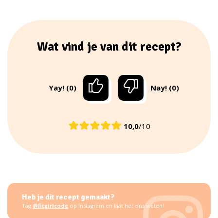
Wat vind je van dit recept?
Yay! (0)
Nay! (0)
10,0
/10
Heb je dit recept gemaakt?
Tag
@fitgirlcode
op Instagram en laat het ons weten!