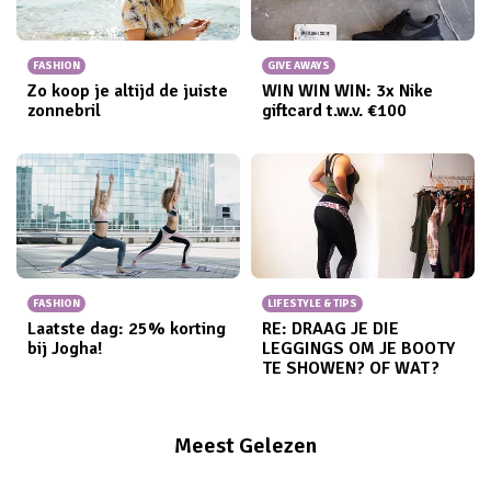
FASHION
GIVE AWAYS
Zo koop je altijd de juiste
WIN WIN WIN: 3x Nike
zonnebril
giftcard t.w.v. €100
FASHION
LIFESTYLE & TIPS
Laatste dag: 25% korting
RE: DRAAG JE DIE
bij Jogha!
LEGGINGS OM JE BOOTY
TE SHOWEN? OF WAT?
Meest Gelezen