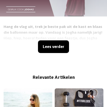
Hang de vlag uit, trek je beste pak uit de kast en blaas
die ballonnen maar op. Vandaag is Jogha namelijk jarig!
Hiep, hiep, hoera! Reden voor een feestje, dus Jogha
roept een flinke kortingscode in het leven om het met
Lees verder
jullie allemaal te vieren.
Relevante Artikelen