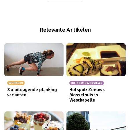
of-meer-kwijt de norm, en hoef je echt niet meer aan
te komen zetten met de mededeling dat je gaat lijnen
als je niét tot deze categorie behoort. Want dat is
toch niet serieus te nemen…
Relevante Artikelen
WORKOUT
HOTSPOTS & REVIEWS
8 x uitdagende planking
Hotspot: Zeeuws
varianten
Mosselhuis in
Westkapelle