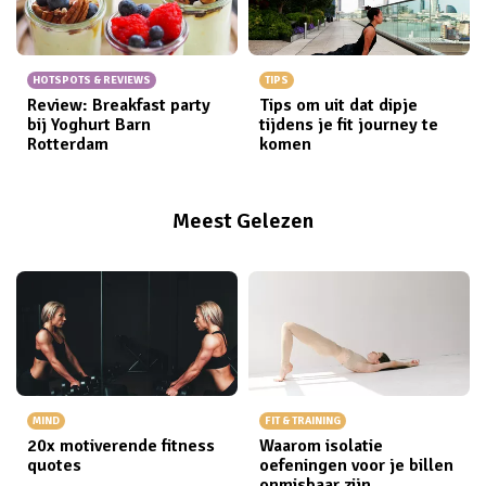
HOTSPOTS & REVIEWS
TIPS
Review: Breakfast party
Tips om uit dat dipje
bij Yoghurt Barn
tijdens je fit journey te
Rotterdam
komen
Meest Gelezen
MIND
FIT & TRAINING
20x motiverende fitness
Waarom isolatie
quotes
oefeningen voor je billen
onmisbaar zijn