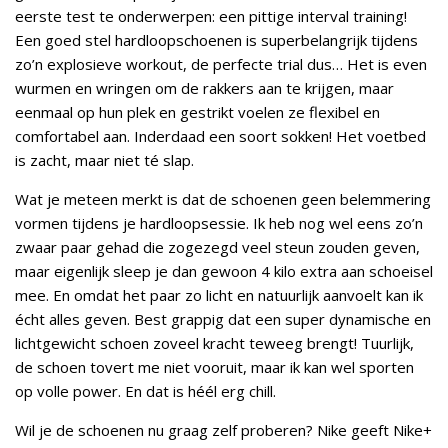
eerste test te onderwerpen: een pittige interval training!
Een goed stel hardloopschoenen is superbelangrijk tijdens
zo’n explosieve workout, de perfecte trial dus… Het is even
wurmen en wringen om de rakkers aan te krijgen, maar
eenmaal op hun plek en gestrikt voelen ze flexibel en
comfortabel aan. Inderdaad een soort sokken! Het voetbed
is zacht, maar niet té slap.
Wat je meteen merkt is dat de schoenen geen belemmering
vormen tijdens je hardloopsessie. Ik heb nog wel eens zo’n
zwaar paar gehad die zogezegd veel steun zouden geven,
maar eigenlijk sleep je dan gewoon 4 kilo extra aan schoeisel
mee. En omdat het paar zo licht en natuurlijk aanvoelt kan ik
écht alles geven. Best grappig dat een super dynamische en
lichtgewicht schoen zoveel kracht teweeg brengt! Tuurlijk,
de schoen tovert me niet vooruit, maar ik kan wel sporten
op volle power. En dat is héél erg chill.
Wil je de schoenen nu graag zelf proberen? Nike geeft Nike+