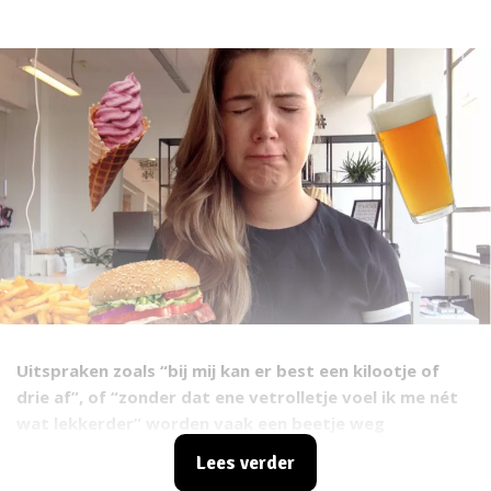
Uitspraken zoals “bij mij kan er best een kilootje of
drie af”, of “zonder dat ene vetrolletje voel ik me nét
wat lekkerder” worden vaak een beetje weg
gegniffeld. Drie kilo, man doe normaal, dat is toch de
Lees verder
moeite niet. Tegenwoordig zijn gevalletjes tien-kilo-