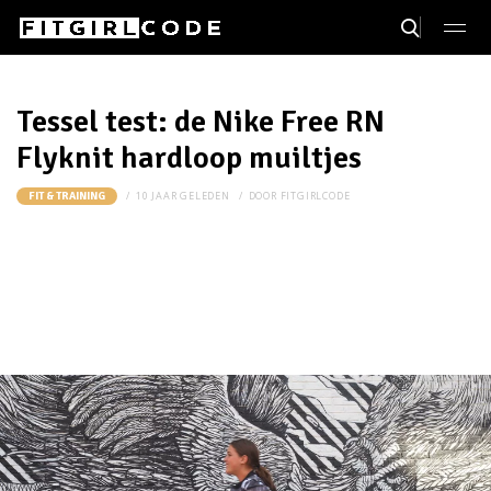
Tessel test: de Nike Free RN
Flyknit hardloop muiltjes
10 JAAR GELEDEN
DOOR
FITGIRLCODE
FIT & TRAINING