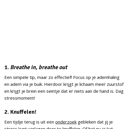
1.
Breathe in, breathe out
Een simpele tip, maar zo effectief! Focus op je ademhaling
en adem via je buik. Hierdoor krijgt je lichaam meer zuurstof
en krijgt je brein een seintje dat er niets aan de hand is. Dag
stressmoment!
2. Knuffelen!
Een tijdje terug is uit een
onderzoek
gebleken dat jij je
stress kunt verlagen door te knuffelen. Of het nu je kat,