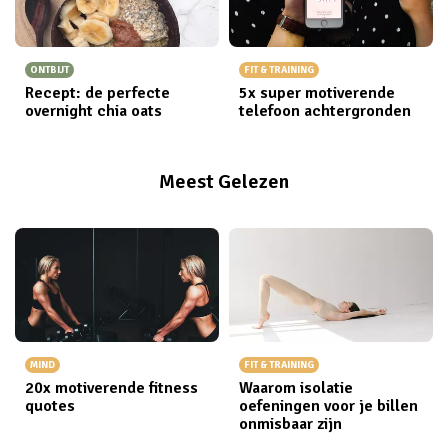
ONTBIJT
FIT & TRAINING
Recept: de perfecte
5x super motiverende
overnight chia oats
telefoon achtergronden
Meest Gelezen
MIND
FIT & TRAINING
20x motiverende fitness
Waarom isolatie
quotes
oefeningen voor je billen
onmisbaar zijn