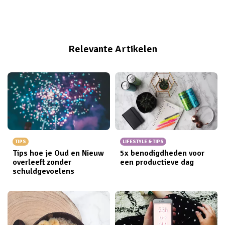
orthorexia en geef je tips hoe je wél op een gezonde
manier kunt genieten van een fitte lifestyle.
Relevante Artikelen
TIPS
LIFESTYLE & TIPS
Tips hoe je Oud en Nieuw
5x benodigdheden voor
overleeft zonder
een productieve dag
schuldgevoelens