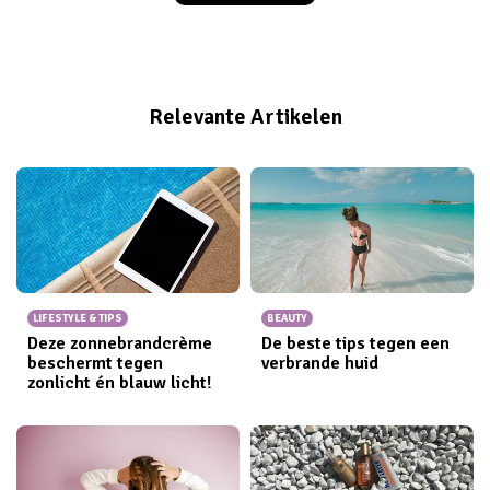
om de vakantie naar het buitenland een jaartje uit te
stellen. Maar je kunt natuurlijk wel op vakantie in eigen
land! Saai? Absoluut niet. En met deze budget tips hoef
je ook niet al je spaargeld uit te geven!
Relevante Artikelen
LIFESTYLE & TIPS
BEAUTY
Deze zonnebrandcrème
De beste tips tegen een
beschermt tegen
verbrande huid
zonlicht én blauw licht!