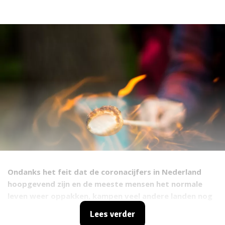
Ondanks het feit dat de coronacijfers in Nederland
hoopgevend zijn en de meeste mensen het normale
leven weer oppakken, kampen veel andere landen nog
altijd dagelijks met veel nieuwe besmettingen en hoge
Lees verder
sterftecijfers. Voor veel van ons is dat reden genoeg