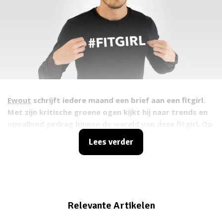
Ewout
schrijft iedere maand een brief aan een fitgirl.
Met zijn kritische groene ogen kijkt hij naar trends en
opvallend gedrag binnen de wereld van deze fitgirl. Op
satirische wijze omschrijft hij zijn observaties en
Lees verder
eindigt elke brief met een vraag. Heb jij het
antwoord waar Ewout zo naar uitkijkt?
Relevante Artikelen