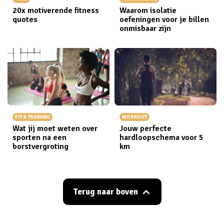
20x motiverende fitness
Waarom isolatie
quotes
oefeningen voor je billen
onmisbaar zijn
FIT & TRAINING
WORKOUT
Wat jij moet weten over
Jouw perfecte
sporten na een
hardloopschema voor 5
borstvergroting
km
Terug naar boven