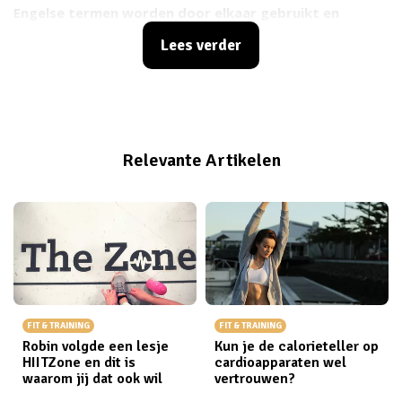
Engelse termen worden door elkaar gebruikt en
daarbovenop komen er ook nog eens ieder jaar allerlei
Lees verder
trendwoorden bij. Alsof het leren van Duits of Frans op
school nog niet erg genoeg was! Om het je wat
makkelijker te maken hebben we daarom voor jou een
overzicht gemaakt van de meestgebruikte termen.
Welkom bij Fit Girl 101!
Relevante Artikelen
FIT & TRAINING
FIT & TRAINING
Robin volgde een lesje
Kun je de calorieteller op
HIITZone en dit is
cardioapparaten wel
waarom jij dat ook wil
vertrouwen?