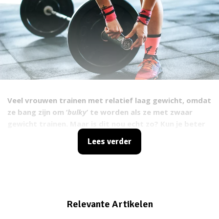
Veel vrouwen trainen met relatief laag gewicht, omdat
ze bang zijn om ‘
bulky
’ te worden als ze met zwaar
gewicht trainen. Maar is dit nou echt zo? Kun je beter
veel herhalingen doen met weinig gewicht of kun je
Lees verder
beter zwaarder trainen en weinig herhalingen maken?
We hebben het voor eens en voor altijd uitgezocht.
Relevante Artikelen