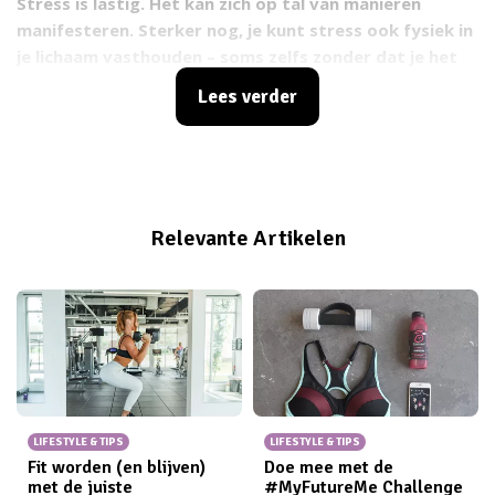
Stress is lastig. Het kan zich op tal van manieren
manifesteren. Sterker nog, je kunt stress ook fysiek in
je lichaam vasthouden – soms zelfs zonder dat je het
door hebt. Het kan zijn dat je denkt dat je niet
Lees verder
gestrest bent, terwijl je lichaam een heel ander verhaal
vertelt. Waar in je lijf hou jij stress vast? En nog
belangrijker: hoe laat je die stress los?
Relevante Artikelen
LIFESTYLE & TIPS
LIFESTYLE & TIPS
Fit worden (en blijven)
Doe mee met de
met de juiste
#MyFutureMe Challenge