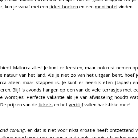
, kun je vanaf mei een
ticket boeken
en een
mooi hotel
vinden.
 biedt Mallorca alles! Je kunt er feesten, maar ook rust nemen op
e natuur van het land. Als je niet zo van het uitgaan bent, hoef 
orca alleen maar stappen is. Je kunt er heerlijk eten (tapas!) e
eren. Blijf 's avonds hangen op een van de vele terrasjes met ee
e worstjes. Perfecte vakantie als je van afwisseling houdt! Wa
De prijzen van de
tickets
en het
verblijf
vallen hartstikke mee!
 and coming
, en dat is niet voor niks! Kroatië heeft ontzettend 
t alleen goed weer om op een van de vele, mooie stranden neer t