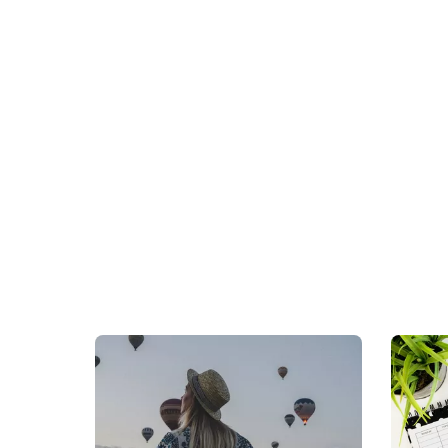
de wijde omg
want voor je
waarmee jij 