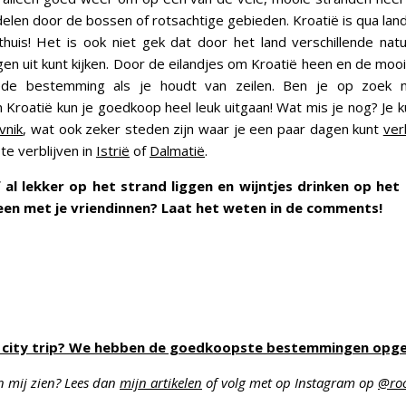
elen door de bossen of rotsachtige gebieden. Kroatië is qua la
thuis! Het is ook niet gek dat door het land verschillende natu
ogen uit kunt kijken. Door de eilandjes om Kroatië heen en de mooi
de bestemming als je houdt van zeilen. Ben je op zoek n
n Kroatië kun je goedkoop heel leuk uitgaan! Wat mis je nog? Je k
vnik
, wat ook zeker steden zijn waar je een paar dagen kunt
ver
te verblijven in
Istrië
of
Dalmatië
.
f al lekker op het strand liggen en wijntjes drinken op het
d heen met je vriendinnen? Laat het weten in de comments!
en city trip? We hebben de goedkoopste bestemmingen opge
n mij zien? Lees dan
mijn artikelen
of volg met op Instagram op
@roo