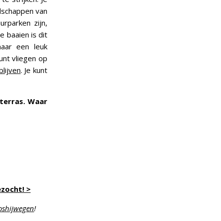
ndschappen van
urparken zijn,
e baaien is dit
aar een leuk
unt vliegen op
blijven
. Je kunt
 terras. Waar
zocht! >
shijwegen
!