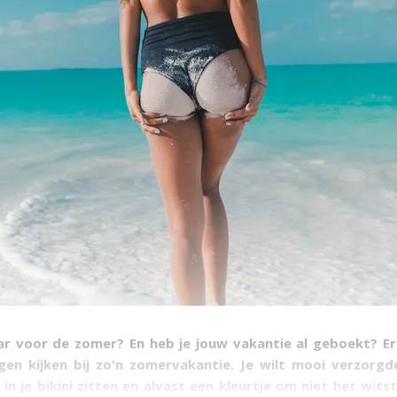
laar voor de zomer? En heb je jouw vakantie al geboekt? 
gen kijken bij zo'n zomervakantie. Je wilt mooi verzorgd
 in je bikini zitten en alvast een kleurtje om niet het wits