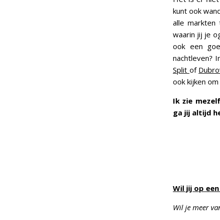
kunt ook wand
alle markten 
waarin jij je 
ook een goe
nachtleven? I
Split
of
Dubro
ook kijken om 
Ik zie mezel
ga jij altij
Wil jij op e
Wil je meer va