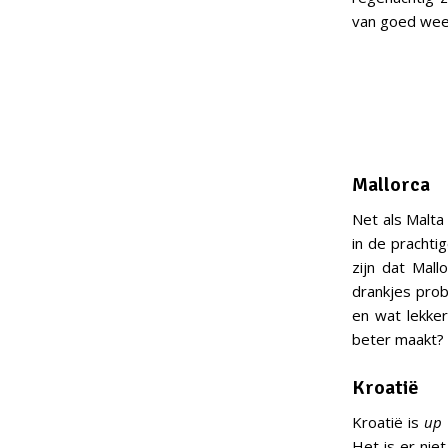
van goed weer
Mallorca
Net als Malta
in de prachtig
zijn dat Mall
drankjes prob
en wat lekker
beter maakt? 
Kroatië
Kroatië is
up
Het is er nie