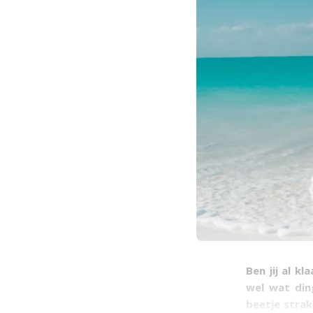
Ben jij al k
wel wat din
beetje strak