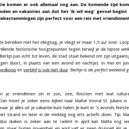
ie komen er ook allemaal nog aan. De komende tijd kom
den en vakanties aan dat het 'ik wil weg' gevoel begint 
ebestemmingen zijn perfect voor een reis met vriendinnen
l te bereiken met het vliegtuig, je vliegt er maar 1,5 uur over. Lo
illende historische hoogtepunten tegen terwijl je de hipste winkel
erlijn pas echt tot leven, de stad staat bekend om zijn uitgaa
en duurt, in plaats van een avond en nachtje). In mei en jun
oedkoop
en
verblijf is ook niet duur
. Berlijn is de
perfect weekend g
n je vriendinnen zin in zon, zee, feesten met wat culture
an moet je zeker eens kijken naar Malta! Vooral St. Julians is
r je alles uit je vakantie kunt halen. Je kunt er 's avonds feest
et strand en later in de middag nog iets actiefs doen. Tip: Mal
dus duiken is zeker aan te raden! In april kan Malta nog w
ijn, maar buiten november en april valt er geen druppel! Als je z