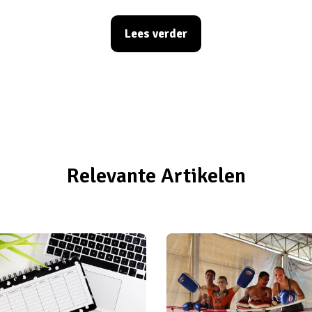
eving te zijn straks. Je kunt dus maar beter zo snel mogel
 het weet lig je op het strand. Gelukkig hebben wij de beste
Lees verder
je perfect kunt voorbereiden. Volg ze op en je bent klaar v
Relevante Artikelen