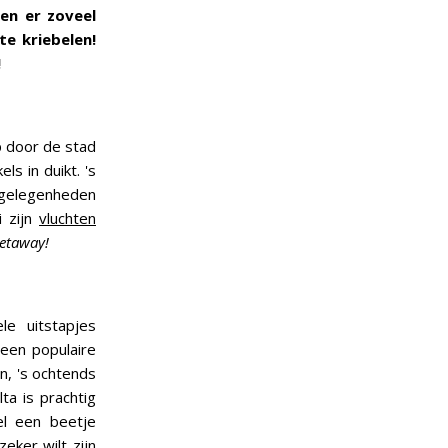
en er zoveel
te kriebelen!
!
op door de stad
s in duikt. 's
nsgelegenheden
i zijn
vluchten
etaway!
le uitstapjes
 een populaire
en, 's ochtends
ta is prachtig
el een beetje
eker wilt zijn