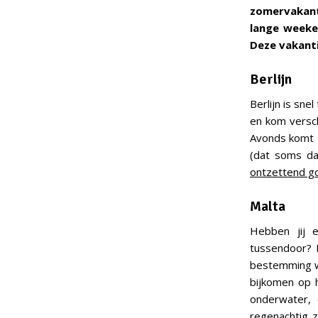
zomervakant
lange weeken
Deze vakanti
Berlijn
Berlijn is sne
en kom versch
Avonds komt B
(dat soms dag
ontzettend g
Malta
Hebben jij e
tussendoor? D
bestemming waa
bijkomen op h
onderwater, 
regenachtig z