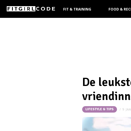
FIT & TRAINING
FOOD & REC
KOOPGIDS
De leuks
vriendin
LIFESTYLE & TIPS
9 JA