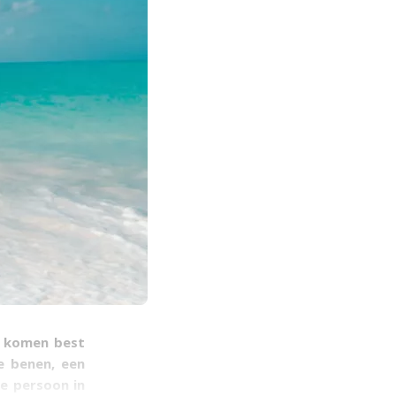
Er komen best
e benen, een
te persoon in