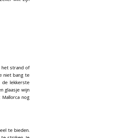
 het strand of
je niet bang te
n de lekkerste
n glaasje wijn
t Mallorca nog
veel te bieden.
e strijken. Je