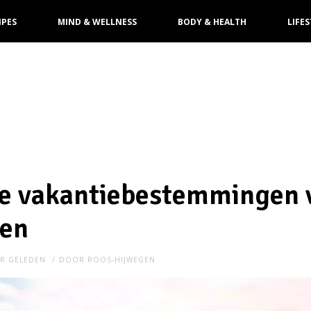
IPES
MIND & WELLNESS
BODY & HEALTH
LIFES
te vakantiebestemmingen 
nen
AR GELEDEN
DOOR
ROOS-HIJWEGEN