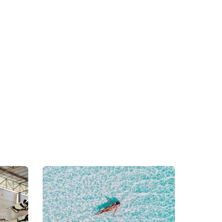
ijk beginnen,
 tips voor je
oor de zomer!