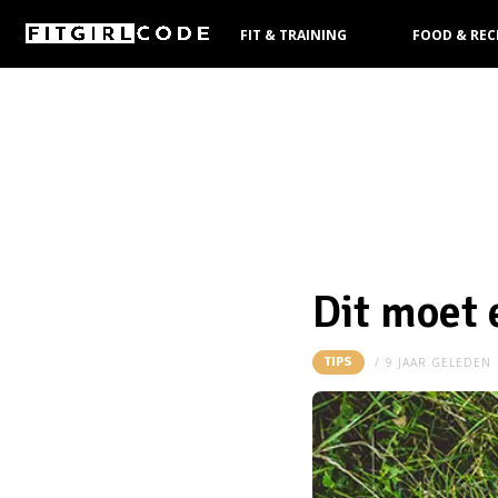
FIT & TRAINING
FOOD & REC
KOOPGIDS
Dit moet 
TIPS
9 JAAR GELEDEN