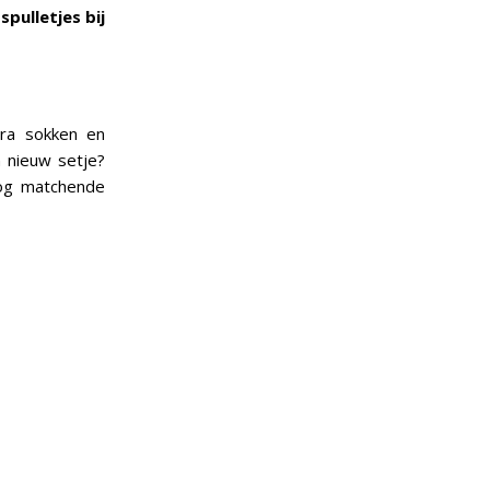
spulletjes bij
tra sokken en
 nieuw setje?
nog matchende