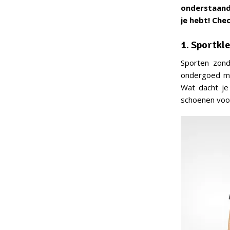
onderstaand l
je hebt! Che
1. Sportkl
Sporten zond
ondergoed me
Wat dacht je
schoenen voor 