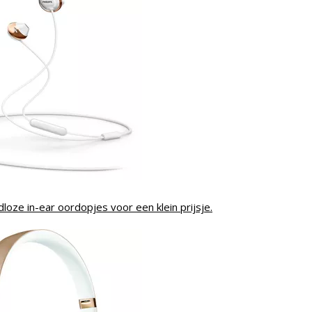
loze in-ear oordopjes voor een klein prijsje.