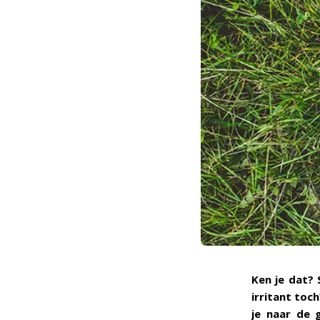
Ken je dat? 
irritant toc
je naar de