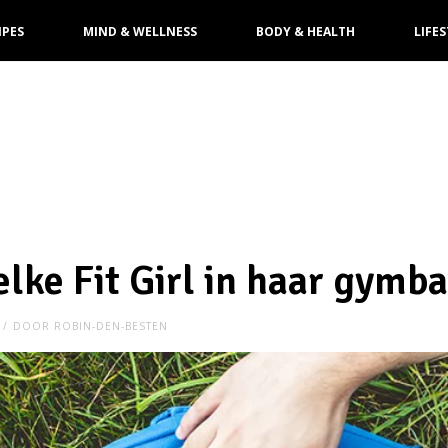
IPES
MIND & WELLNESS
BODY & HEALTH
LIFES
elke Fit Girl in haar gymb
DOOR
ROBIN-DEN-BESTEN