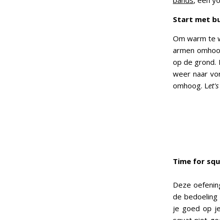
bands
, een y
Start met b
Om warm te wo
armen omhoog 
op de grond. M
weer naar vor
omhoog. L
et'
Time for sq
Deze oefening
de bedoeling 
je goed op je