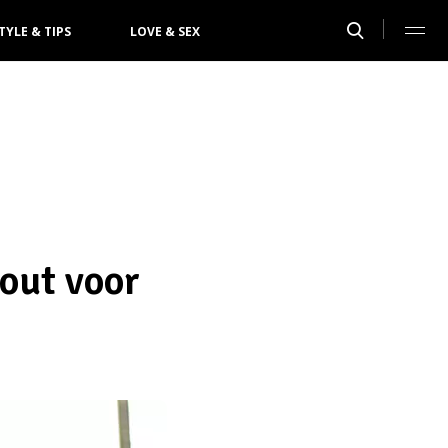
TYLE & TIPS
LOVE & SEX
out voor