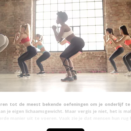
ren tot de meest bekende oefeningen om je onderlijf te
an je eigen lichaamsgewicht. Maar vergis je niet, het is ma
rde manier uit te voeren. Vaak zie je dat mensen hun rug 
, dat ze te ver voorover leunen of dat ze te diep of jui