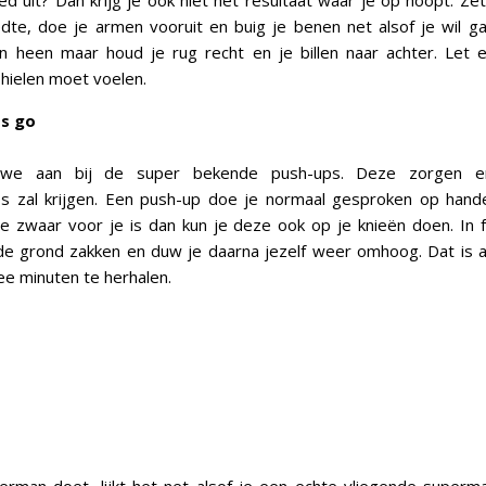
ed uit? Dan krijg je ook niet het resultaat waar je op hoopt. Ze
te, doe je armen vooruit en buig je benen net alsof je wil ga
n heen maar houd je rug recht en je billen naar achter. Let e
 hielen moet voelen.
's go
we aan bij de super bekende push-ups. Deze zorgen er
eps zal krijgen. Een push-up doe je normaal gesproken op hand
te zwaar voor je is dan kun je deze ook op je knieën doen. In fe
de grond zakken en duw je daarna jezelf weer omhoog. Dat is al
wee minuten te herhalen.