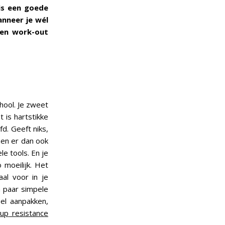
uis een goede
anneer je wél
ten work-out
hool. Je zweet
 is hartstikke
fd. Geeft niks,
zen er dan ook
e tools. En je
 moeilijk. Het
aal voor in je
n paar simpele
eel aanpakken,
lup
resistance