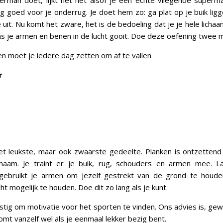
erman doet, lijkt het net alsof je een echte vliegende super
rg goed voor je onderrug. Je doet hem zo: ga plat op je buik ligg
 uit. Nu komt het zware, het is de bedoeling dat je je hele licha
s je armen en benen in de lucht gooit. Doe deze oefening twee m
n moet je iedere dag zetten om af te vallen
ar
et leukste, maar ook zwaarste gedeelte. Planken is ontzetten
chaam. Je traint er je buik, rug, schouders en armen mee. 
 gebruikt je armen om jezelf gestrekt van de grond te houde
ht mogelijk te houden. Doe dit zo lang als je kunt.
astig om motivatie voor het sporten te vinden. Ons advies is, ge
komt vanzelf wel als je eenmaal lekker bezig bent.