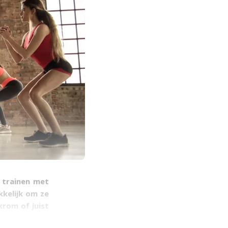
 trainen met
kkelijk om ze
krom of juist
st niet diep