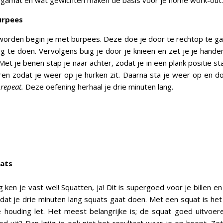
ogamat en wat gewichten maken de basis voor je home work-out.
urpees
rden begin je met burpees. Deze doe je door te rechtop te ga
te doen. Vervolgens buig je door je knieën en zet je je hande
et je benen stap je naar achter, zodat je in een plank positie st
en zodat je weer op je hurken zit. Daarna sta je weer op en d
s repeat.
Deze oefening herhaal je drie minuten lang.
uats
 ken je vast wel! Squatten, ja! Dit is supergoed voor je billen en
dat je drie minuten lang squats gaat doen. Met een squat is het 
 houding let. Het meest belangrijke is; de squat goed uitvoer