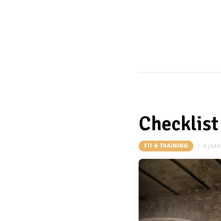
Checklist
FIT & TRAINING
4 JAA