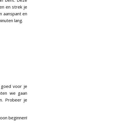
man bent. Deze
en en strek je
am aanspant en
inuten lang.
d goed voor je
Laten we gaan
n. Probeer je
woon beginnen!