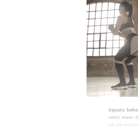
Squats beho
niets meer d
op de verkee
hol trekken