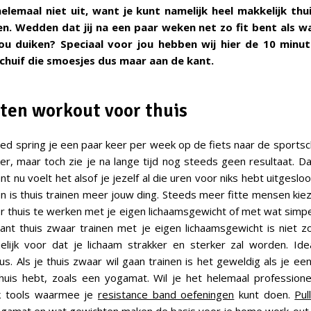
lemaal niet uit, want je kunt namelijk heel makkelijk th
. Wedden dat jij na een paar weken net zo fit bent als w
ou duiken? Speciaal voor jou hebben wij hier de 10 minu
Schuif die smoesjes dus maar aan de kant.
ten workout voor thuis
d spring je een paar keer per week op de fiets naar de sportsc
ker, maar toch zie je na lange tijd nog steeds geen resultaat. Dat
t nu voelt het alsof je jezelf al die uren voor niks hebt uitgesloo
n is thuis trainen meer jouw ding. Steeds meer fitte mensen kie
r thuis te werken met je eigen lichaamsgewicht of met wat simpel
ant thuis zwaar trainen met je eigen lichaamsgewicht is niet zo
lijk voor dat je lichaam strakker en sterker zal worden. Ide
. Als je thuis zwaar wil gaan trainen is het geweldig als je ee
 huis hebt, zoals een yogamat. Wil je het helemaal profession
k tools waarmee je
resistance band oefeningen
kunt doen.
Pul