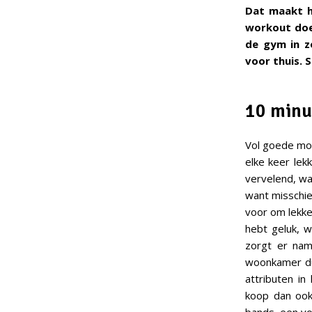
Dat maakt he
workout doen
de gym in z
voor thuis. 
10 minu
Vol goede moe
elke keer lek
vervelend, wan
want misschie
voor om lekke
hebt geluk, w
zorgt er name
woonkamer dus
attributen in
koop dan oo