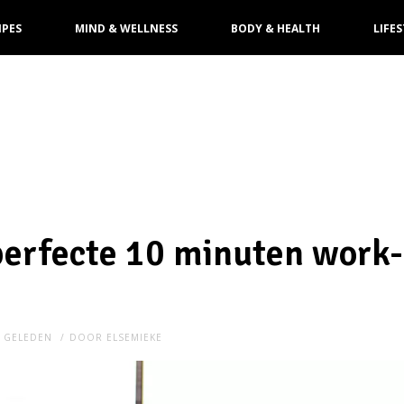
IPES
MIND & WELLNESS
BODY & HEALTH
LIFES
 perfecte 10 minuten work-
R GELEDEN
DOOR
ELSEMIEKE