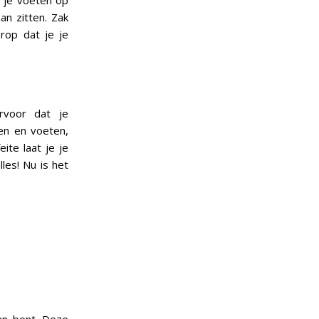
t je voeten op
an zitten. Zak
rop dat je je
voor dat je
en en voeten,
ite laat je je
les! Nu is het