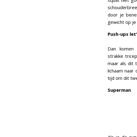
squat niet go
schouderbreed
door je bene
gewicht op je
Push-ups let
Dan komen 
strakke tric
maar als dit 
lichaam naar 
tijd om dit t
Superman