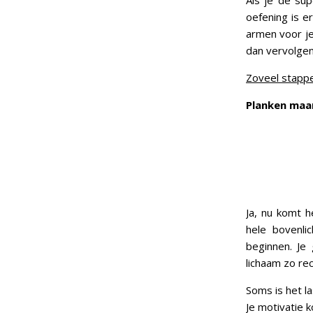
Als je de sup
oefening is e
armen voor je
dan vervolgen
Zoveel stappe
Planken ma
Ja, nu komt h
hele bovenli
beginnen. Je
lichaam zo rec
Soms is het l
Je motivatie 