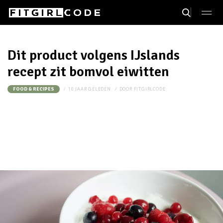
Dit product volgens IJslands
recept zit bomvol eiwitten
10 JAAR GELEDEN
DOOR
FITGIRLCODE
FOOD & RECIPES