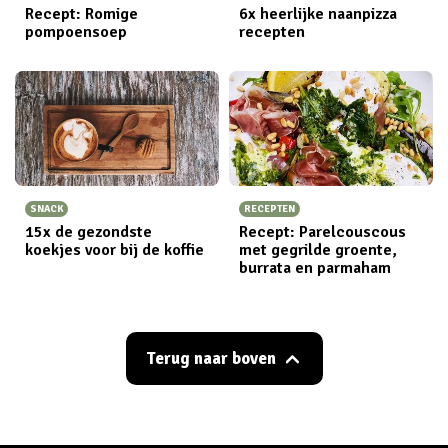
Recept: Romige
6x heerlijke naanpizza
pompoensoep
recepten
SNACK
RECEPTEN
15x de gezondste
Recept: Parelcouscous
koekjes voor bij de koffie
met gegrilde groente,
burrata en parmaham
Terug naar boven