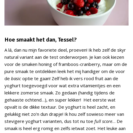
Hoe smaakt het dan, Tessel?
A lá, dan nu mijn favoriete deel, proeven! Ik heb zelf de skyr
natural variant aan de test onderworpen. Je kan ook kiezen
voor de smaken honing of framboos-cranberry, maar om de
pure smaak te ontdekken leek het mij handiger om de voor
de
basic
optie te gaan! Zelf heb ik vers rood fruit aan de
yoghurt toegevoegd voor wat extra vitamientjes en een
lekkere zomerse smaak. Zo gedaan (handig tijdens de
gehaaste ochtend…), en super lekker! Het eerste wat
opvalt is de dikke textuur. De yoghurt is heel zacht, en
gelukkig niet zo’n dun drapje! Ik hou zelf sowieso meer van
stevigere yoghurt varianten, dus tot nu toe
full score
… De
smaak is heel erg romig en zelfs ietwat zoet. Het leuke aan