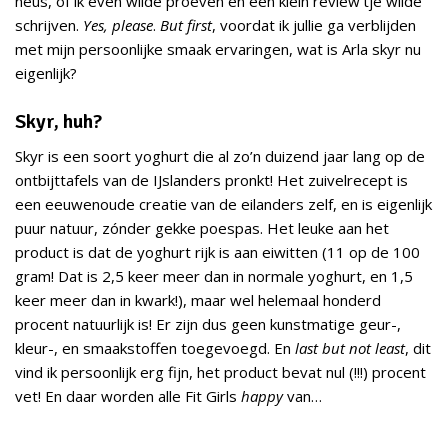
neus, of ik even wilde proeven en een klein review’tje wilde
schrijven.
Yes, please
.
But first
, voordat ik jullie ga verblijden
met mijn persoonlijke smaak ervaringen, wat is Arla skyr nu
eigenlijk?
Skyr, huh?
Skyr is een soort yoghurt die al zo’n duizend jaar lang op de
ontbijttafels van de IJslanders pronkt! Het zuivelrecept is
een eeuwenoude creatie van de eilanders zelf, en is eigenlijk
puur natuur, zónder gekke poespas. Het leuke aan het
product is dat de yoghurt rijk is aan eiwitten (11 op de 100
gram! Dat is 2,5 keer meer dan in normale yoghurt, en 1,5
keer meer dan in kwark!), maar wel helemaal honderd
procent natuurlijk is! Er zijn dus geen kunstmatige geur-,
kleur-, en smaakstoffen toegevoegd. En
last but not least
, dit
vind ik persoonlijk erg fijn, het product bevat nul (!!!) procent
vet! En daar worden alle Fit Girls
happy
van…