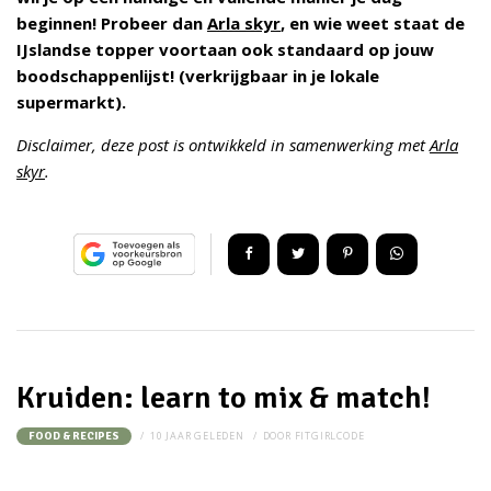
beginnen! Probeer dan
Arla skyr
, en wie weet staat de
IJslandse topper voortaan ook standaard op jouw
boodschappenlijst! (verkrijgbaar in je lokale
supermarkt).
Disclaimer, deze post is ontwikkeld in samenwerking met
Arla
skyr
.
Kruiden: learn to mix & match!
10 JAAR GELEDEN
DOOR
FITGIRLCODE
FOOD & RECIPES