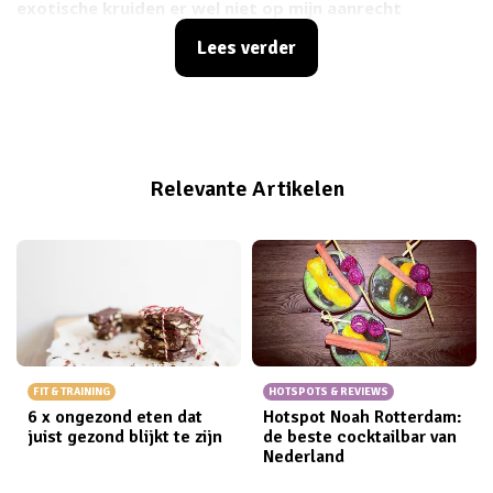
exotische kruiden er wel niet op mijn aanrecht
pronken... Afgezien van rozemarijn, wat ik echt
Lees verder
werkelijkwaar o-ver-al doorheen mik, ben ik een
behoorlijke
spice dummy
. Eerlijk is eerlijk, de helft staat
er voor de
shine
. Ik moest en zou een kruidenrekje
hebben!!! Maar gebruiken, ho maar. Om jullie (en
mezelf) een handje te helpen bij deze dagelijkse
Relevante Artikelen
struggle heb ik een handige guide gemaakt, zodat je
ein-de-lijk weet waar je nu komijn of nootmuskaat bij
moet kiepen.
FIT & TRAINING
HOTSPOTS & REVIEWS
6 x ongezond eten dat
Hotspot Noah Rotterdam:
juist gezond blijkt te zijn
de beste cocktailbar van
Nederland