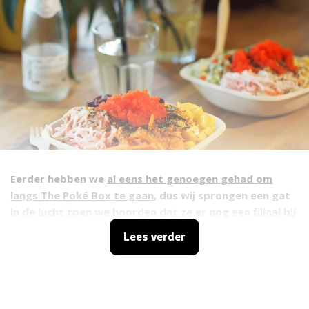
Eerder hebben we
al eens het genoegen gehad om
langs The Poké Box te gaan
, dus wij sprongen een gat
in de lucht toen we hoorden dat ze er nog een filiaal bij
hebben in Rotterdam. Nog een plek waar je hun
Lees verder
heerlijke poké bowls kunt verslinden! We konden dan
ook niet anders dan er een keertje heen te gaan en te
testen of het weer zo lekker zou zijn.