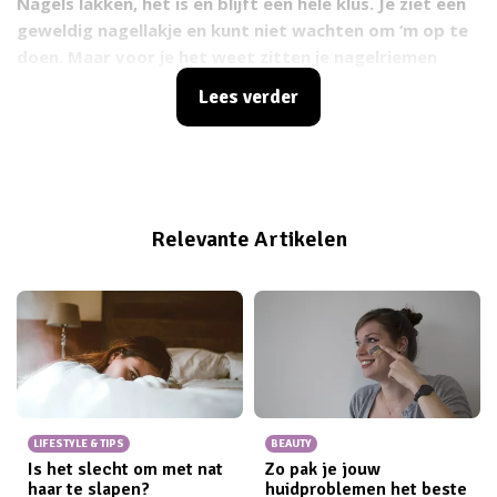
Nagels lakken, het is en blijft een hele klus. Je ziet een
geweldig nagellakje en kunt niet wachten om ‘m op te
doen. Maar voor je het weet zitten je nagelriemen
onder, en de volgende dag dag heb je meteen
chips
in
Lees verder
je vers gelakte nagels. Om het een beetje makkelijker
te maken heb ik een aantal handige tips en tricks voor
je op een rijtje gezet. En geloof me, vanaf nu is het
lakken van je nagels écht een eitje.
Relevante Artikelen
LIFESTYLE & TIPS
BEAUTY
Is het slecht om met nat
Zo pak je jouw
haar te slapen?
huidproblemen het beste