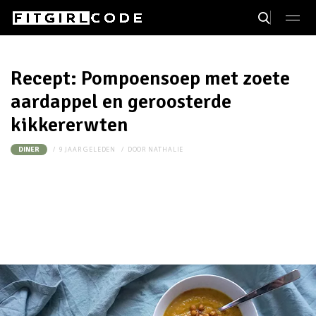
Recept: Pompoensoep met zoete
aardappel en geroosterde
kikkererwten
9 JAAR GELEDEN
DOOR
NATHALIE
DINER