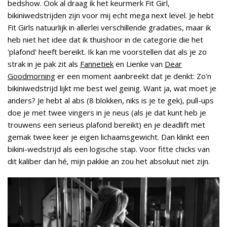
bedshow. Ook al draag ik het keurmerk Fit Girl,
bikiniwedstrijden zijn voor mij echt mega next level. Je hebt
Fit Girls natuurlijk in allerlei verschillende gradaties, maar ik
heb niet het idee dat ik thuishoor in de categorie die het
'plafond' heeft bereikt. Ik kan me voorstellen dat als je zo
strak in je pak zit als
Fannetiek
en Lienke van
Dear
Goodmorning
er een moment aanbreekt dat je denkt: Zo'n
bikiniwedstrijd lijkt me best wel geinig. Want ja, wat moet je
anders? Je hebt al abs (8 blokken, niks is je te gek), pull-ups
doe je met twee vingers in je neus (als je dat kunt heb je
trouwens een serieus plafond bereikt) en je deadlift met
gemak twee keer je eigen lichaamsgewicht. Dan klinkt een
bikini-wedstrijd als een logische stap. Voor fitte chicks van
dit kaliber dan hé, mijn pakkie an zou het absoluut niet zijn.