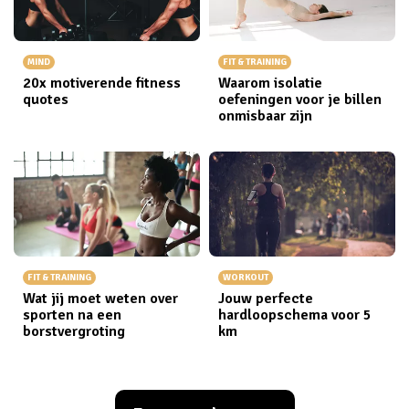
MIND
FIT & TRAINING
20x motiverende fitness
Waarom isolatie
quotes
oefeningen voor je billen
onmisbaar zijn
FIT & TRAINING
WORKOUT
Wat jij moet weten over
Jouw perfecte
sporten na een
hardloopschema voor 5
borstvergroting
km