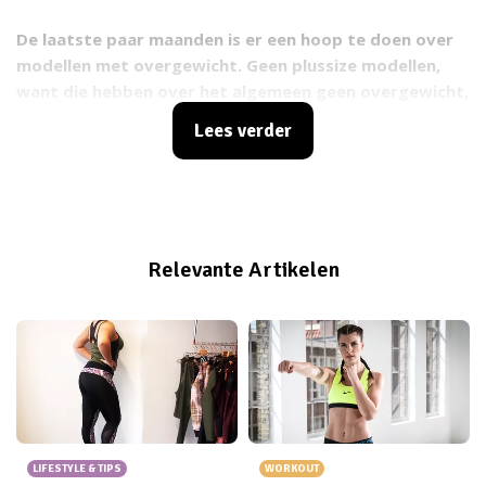
De laatste paar maanden is er een hoop te doen over
modellen met overgewicht. Geen plussize modellen,
want die hebben over het algemeen geen overgewicht,
maar echt modellen met een ongezond
Lees verder
lichaamsgewicht. Velen zijn er heel enthousiast over.
"Eindelijk die graatmagere modellen weg!" Toch is dit
een ander uiterste dat veel vragen oproept.
Relevante Artikelen
LIFESTYLE & TIPS
WORKOUT