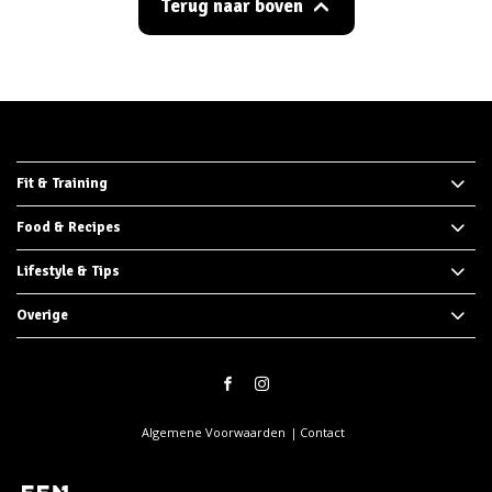
Terug naar boven
Fit & Training
Food & Recipes
Lifestyle & Tips
Overige
Algemene Voorwaarden
Contact