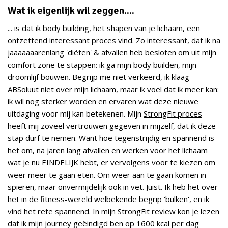
Wat ik eigenlijk wil zeggen....
... is dat ik body building, het shapen van je lichaam, een
ontzettend interessant proces vind. Zo interessant, dat ik na
jaaaaaaarenlang 'diëten' & afvallen heb besloten om uit mijn
comfort zone te stappen: ik ga mijn body builden, mijn
droomlijf bouwen. Begrijp me niet verkeerd, ik klaag
ABSoluut niet over mijn lichaam, maar ik voel dat ik meer kan:
ik wil nog sterker worden en ervaren wat deze nieuwe
uitdaging voor mij kan betekenen. Mijn
StrongFit proces
heeft mij zoveel vertrouwen gegeven in mijzelf, dat ik deze
stap durf te nemen. Want hoe tegenstrijdig en spannend is
het om, na jaren lang afvallen en werken voor het lichaam
wat je nu EINDELIJK hebt, er vervolgens voor te kiezen om
weer meer te gaan eten. Om weer aan te gaan komen in
spieren, maar onvermijdelijk ook in vet. Juist. Ik heb het over
het in de fitness-wereld welbekende begrip 'bulken', en ik
vind het rete spannend. In mijn
StrongFit review
kon je lezen
dat ik mijn journey geëindigd ben op 1600 kcal per dag