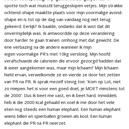
spotte toch wat muisstil teruggeslopen vetjes. Mijn strakke
ochtend-shape maaktte plaats voor mijn voormalige avond-
shape en is tot op de dag van vandaag nog niet terug
gekeerd. Eerlijk? Ik baalde, ondanks dat ik wist dat dit
onvermijdelijk was. Ik antwoordde op deze verandering
door harder te gaan trainen: omhoog met dat gewicht. De
ene verbazing na de andere wanneer ik mijn
eigen voormalige PR's met 10kg versloeg. Mijn hoofd
verafschuwde de calorieën die ervoor gezorgd hadden dat
ik weer aangekomen was, maar mijn lichaam? Mijn lichaam
hield ervan, verwelkomde ze en vierde ze door het zetten
van PR na PR. Ik sprak mezelf stevig toe: 'Kom op Lot, niet
zo miepen: het is voor een goed doel, je MOET minstens tot
de 2000'. Dus ik beet me vast, en ik beet hard. Inmiddels
heb ik die 2000 kcal gehaald en voel ik me door het vele
eten nog steeds een human elephant. Een human elephant
wiens billen en spierballen groeien als kool. Een human
elephant die PR na PR neerzet.