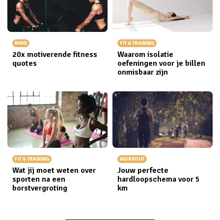
MIND
FIT & TRAINING
20x motiverende fitness
Waarom isolatie
quotes
oefeningen voor je billen
onmisbaar zijn
FIT & TRAINING
WORKOUT
Wat jij moet weten over
Jouw perfecte
sporten na een
hardloopschema voor 5
borstvergroting
km