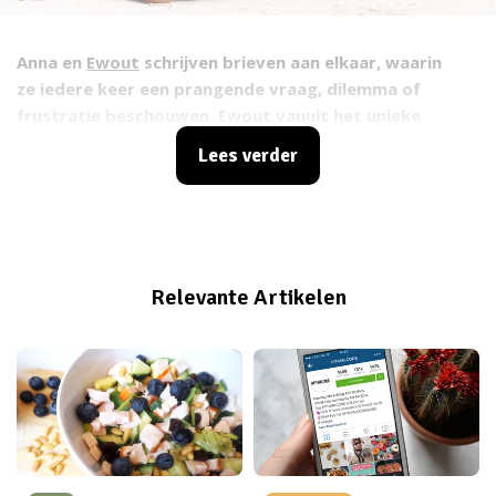
Anna en
Ewout
schrijven brieven aan elkaar, waarin
ze iedere keer een prangende vraag, dilemma of
frustratie beschouwen. Ewout vanuit het unieke
oogpunt van de man, Anna op haar beurt vanuit het
Lees verder
weergaloze oogpunt van de vrouw. Helemaal begrijpen
zullen ze elkaar nooit, maar toch doen ze een
poging. Niet geschoten is altijd mis! Dus als je
prangende vragen, levenskwesties of dilemma’s hebt,
leg ze aan ons voor in de comments hieronder.
Relevante Artikelen
Schunnig, gênant en provocerend; Anna en Ewout
deinzen nergens voor terug!