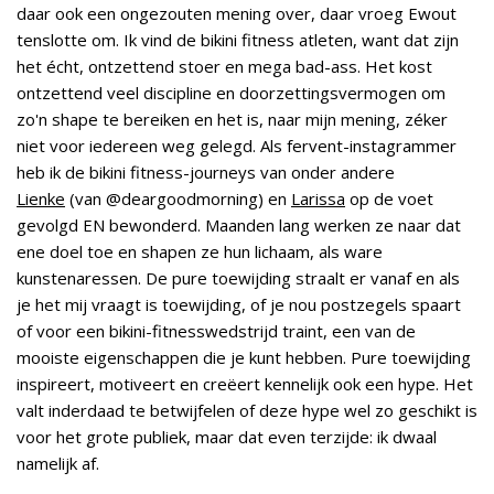
daar ook een ongezouten mening over, daar vroeg Ewout
tenslotte om. Ik vind de bikini fitness atleten, want dat zijn
het écht, ontzettend stoer en mega bad-ass. Het kost
ontzettend veel discipline en doorzettingsvermogen om
zo'n shape te bereiken en het is, naar mijn mening, zéker
niet voor iedereen weg gelegd. Als fervent-instagrammer
heb ik de bikini fitness-journeys van onder andere
Lienke
(van @deargoodmorning) en
Larissa
op de voet
gevolgd EN bewonderd. Maanden lang werken ze naar dat
ene doel toe en shapen ze hun lichaam, als ware
kunstenaressen. De pure toewijding straalt er vanaf en als
je het mij vraagt is toewijding, of je nou postzegels spaart
of voor een bikini-fitnesswedstrijd traint, een van de
mooiste eigenschappen die je kunt hebben. Pure toewijding
inspireert, motiveert en creëert kennelijk ook een hype. Het
valt inderdaad te betwijfelen of deze hype wel zo geschikt is
voor het grote publiek, maar dat even terzijde: ik dwaal
namelijk af.