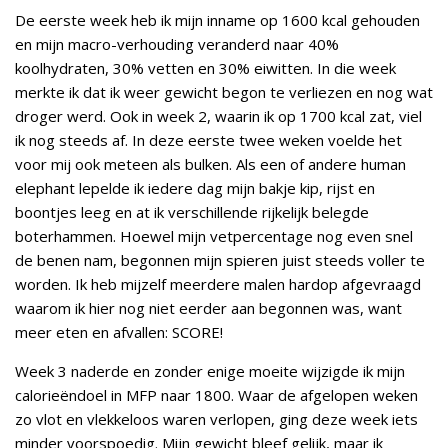
De eerste week heb ik mijn inname op 1600 kcal gehouden
en mijn macro-verhouding veranderd naar 40%
koolhydraten, 30% vetten en 30% eiwitten. In die week
merkte ik dat ik weer gewicht begon te verliezen en nog wat
droger werd. Ook in week 2, waarin ik op 1700 kcal zat, viel
ik nog steeds af. In deze eerste twee weken voelde het
voor mij ook meteen als bulken. Als een of andere human
elephant lepelde ik iedere dag mijn bakje kip, rijst en
boontjes leeg en at ik verschillende rijkelijk belegde
boterhammen. Hoewel mijn vetpercentage nog even snel
de benen nam, begonnen mijn spieren juist steeds voller te
worden. Ik heb mijzelf meerdere malen hardop afgevraagd
waarom ik hier nog niet eerder aan begonnen was, want
meer eten en afvallen: SCORE!
Week 3 naderde en zonder enige moeite wijzigde ik mijn
calorieëndoel in MFP naar 1800. Waar de afgelopen weken
zo vlot en vlekkeloos waren verlopen, ging deze week iets
minder voorspoedig. Mijn gewicht bleef gelijk, maar ik