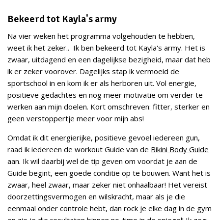
Bekeerd tot Kayla's army
Na vier weken het programma volgehouden te hebben,
weet ik het zeker.. Ik ben bekeerd tot Kayla's army. Het is
zwaar, uitdagend en een dagelijkse bezigheid, maar dat heb
ik er zeker voorover. Dagelijks stap ik vermoeid de
sportschool in en kom ik er als herboren uit. Vol energie,
positieve gedachtes en nog meer motivatie om verder te
werken aan mijn doelen. Kort omschreven: fitter, sterker en
geen verstoppertje meer voor mijn abs!
Omdat ik dit energierijke, positieve gevoel iedereen gun,
raad ik iedereen de workout Guide van de
Bikini Body Guide
aan. Ik wil daarbij wel de tip geven om voordat je aan de
Guide begint, een goede conditie op te bouwen. Want het is
zwaar, heel zwaar, maar zeker niet onhaalbaar! Het vereist
doorzettingsvermogen en wilskracht, maar als je die
eenmaal onder controle hebt, dan rock je elke dag in de gym
en zie je die resultaten binnen no-time in de spiegel! Ik zeg: