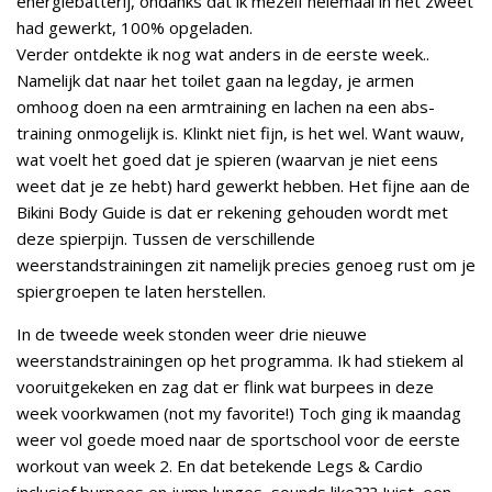
energiebatterij, ondanks dat ik mezelf helemaal in het zweet
had gewerkt, 100% opgeladen.
Verder ontdekte ik nog wat anders in de eerste week..
Namelijk dat naar het toilet gaan na legday, je armen
omhoog doen na een armtraining en lachen na een abs-
training onmogelijk is. Klinkt niet fijn, is het wel. Want wauw,
wat voelt het goed dat je spieren (waarvan je niet eens
weet dat je ze hebt) hard gewerkt hebben. Het fijne aan de
Bikini Body Guide is dat er rekening gehouden wordt met
deze spierpijn. Tussen de verschillende
weerstandstrainingen zit namelijk precies genoeg rust om je
spiergroepen te laten herstellen.
In de tweede week stonden weer drie nieuwe
weerstandstrainingen op het programma. Ik had stiekem al
vooruitgekeken en zag dat er flink wat burpees in deze
week voorkwamen (not my favorite!) Toch ging ik maandag
weer vol goede moed naar de sportschool voor de eerste
workout van week 2. En dat betekende Legs & Cardio
inclusief burpees en jump lunges, sounds like??? Juist, een