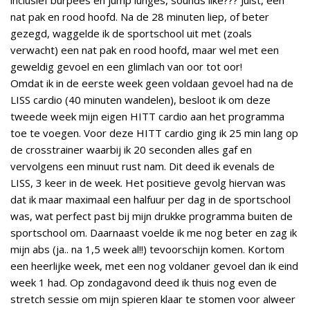
nat pak en rood hoofd. Na de 28 minuten liep, of beter
gezegd, waggelde ik de sportschool uit met (zoals
verwacht) een nat pak en rood hoofd, maar wel met een
geweldig gevoel en een glimlach van oor tot oor!
Omdat ik in de eerste week geen voldaan gevoel had na de
LISS cardio (40 minuten wandelen), besloot ik om deze
tweede week mijn eigen HITT cardio aan het programma
toe te voegen. Voor deze HITT cardio ging ik 25 min lang op
de crosstrainer waarbij ik 20 seconden alles gaf en
vervolgens een minuut rust nam. Dit deed ik evenals de
LISS, 3 keer in de week. Het positieve gevolg hiervan was
dat ik maar maximaal een halfuur per dag in de sportschool
was, wat perfect past bij mijn drukke programma buiten de
sportschool om. Daarnaast voelde ik me nog beter en zag ik
mijn abs (ja.. na 1,5 week al!!) tevoorschijn komen. Kortom
een heerlijke week, met een nog voldaner gevoel dan ik eind
week 1 had. Op zondagavond deed ik thuis nog even de
stretch sessie om mijn spieren klaar te stomen voor alweer