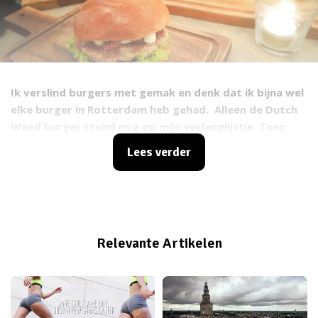
Ik verslind burgers met gemak en denk dat ik bijna wel
elke burger in Rotterdam heb gehad. Alleen de Dutch
Weed burger stond nog op mijn verlanglijstje. Toen
ik hoorde dat
de Burgerclub
deze op de kaart heeft
Lees verder
staan, kon mijn geluk niet op! Deze burgers moest en
zou ik proberen en dat deed ik samen met
Anna
en
Kaneesha!
Relevante Artikelen