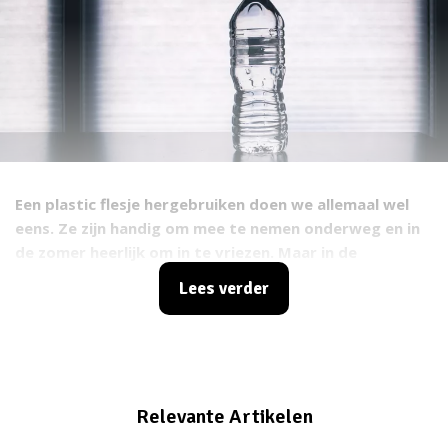
Een plastic flesje hergebruiken doen we allemaal wel
eens. Ze zijn handig om mee te nemen onderweg en in
de zomer heerlijk om in te vriezen. Maar in de
vaatwasser kan het niet en dus is het niet hygiënisch
Lees verder
om hem eindeloos te blijven gebruiken. Daarom
zochten wij op de redactie voor je uit hoe vaak je een
waterflesje kunt hergebruiken.
Relevante Artikelen