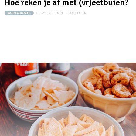
Hoe reken je af met (vr)eetbuien?
5 JAAR GELEDEN
DOOR
ELLEN
BODY & HEALTH