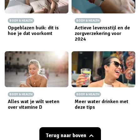
BODY & HEALTH
BODY & HEALTH
Opgeblazen buik: dit is
Actieve levensstijl en de
hoe je dat voorkomt
zorgverzekering voor
2024
BODY & HEALTH
BODY & HEALTH
Alles wat je wilt weten
Meer water drinken met
over vitamine D
deze tips
Terug naar boven