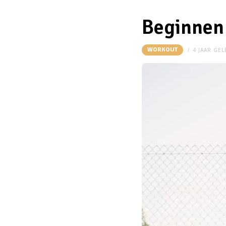
Beginnen 
WORKOUT
4 JAAR GE