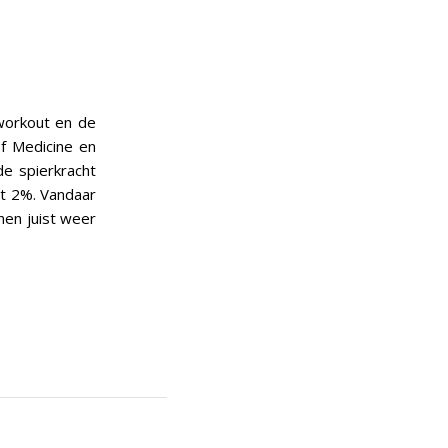
 workout en de
of Medicine en
de spierkracht
et 2%. Vandaar
hen juist weer