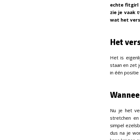
echte fitgir
zie je vaak
wat het vers
Het ver
Het is eigenli
staan en zet j
in één positie
Wanneer
Nu je het ve
stretchen en
simpel ezels
dus na je wo