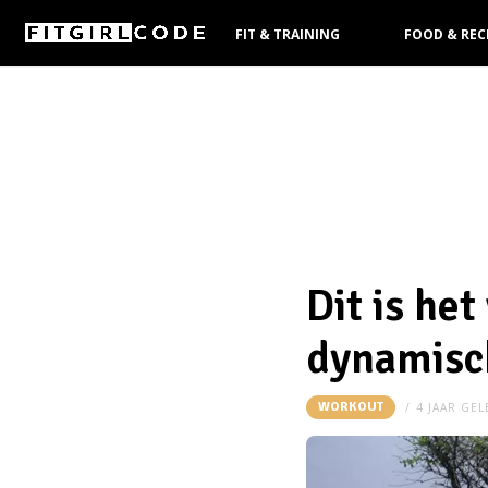
FIT & TRAINING
FOOD & REC
KOOPGIDS
Dit is het
dynamisc
WORKOUT
4 JAAR GE