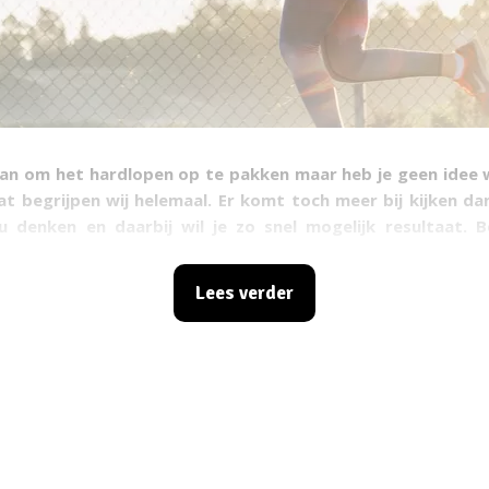
plan om het hardlopen op te pakken maar heb je geen idee
t begrijpen wij helemaal. Er komt toch meer bij kijken dan
ou denken en daarbij wil je zo snel mogelijk resultaat. 
n best lastig zijn, maar wij helpen je op weg.
Lees verder