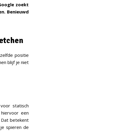
 Google zoekt
en. Benieuwd
retchen
ezelfde positie
n blijf je niet
voor statisch
 hiervoor een
. Dat betekent
je spieren de