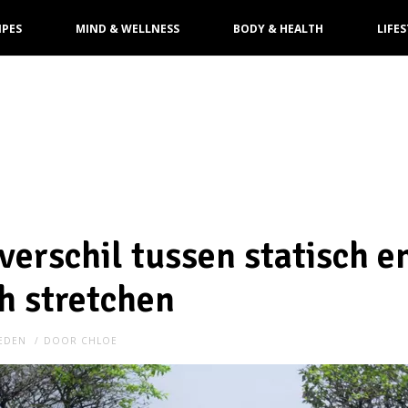
IPES
MIND & WELLNESS
BODY & HEALTH
LIFES
 verschil tussen statisch e
h stretchen
LEDEN
DOOR
CHLOE