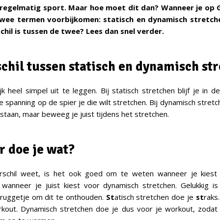
l regelmatig sport. Maar hoe moet dit dan? Wanneer je op
 twee termen voorbijkomen: statisch en dynamisch stretch
chil is tussen de twee? Lees dan snel verder.
schil tussen statisch en dynamisch st
jk heel simpel uit te leggen. Bij statisch stretchen blijf je in d
e spanning op de spier je die wilt stretchen. Bij dynamisch stretche
 staan, maar beweeg je juist tijdens het stretchen.
 doe je wat?
rschil weet, is het ook goed om te weten wanneer je kiest 
 wanneer je juist kiest voor dynamisch stretchen. Gelukkig is
bruggetje om dit te onthouden.
St
atisch stretchen doe je
st
raks
rkout. Dynamisch stretchen doe je dus voor je workout, zodat 