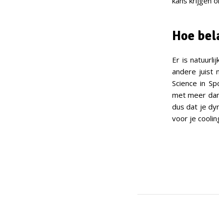
kans krijgen 
Hoe bel
Er is natuurl
andere juist 
Science in Sp
met meer dan 
dus dat je dy
voor je cooli