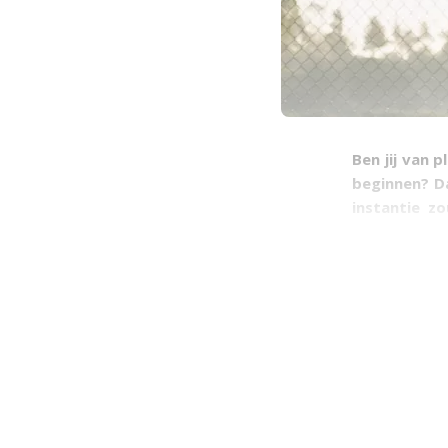
Ben jij van 
beginnen? Da
instantie z
hardlopen ka