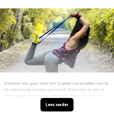
Wanneer het gaat over het trainen van je billen, wordt
de squat vaak meteen genoemd. Maar wist je dat er
oefeningen zijn die nog veel effectiever zijn dan de
squat? Je legt op deze manier nog meer focus op je
Lees verder
billen en traint soms tegelijkertijd ook andere
spiergroepen. Kortom; nog mooiere billen in minder