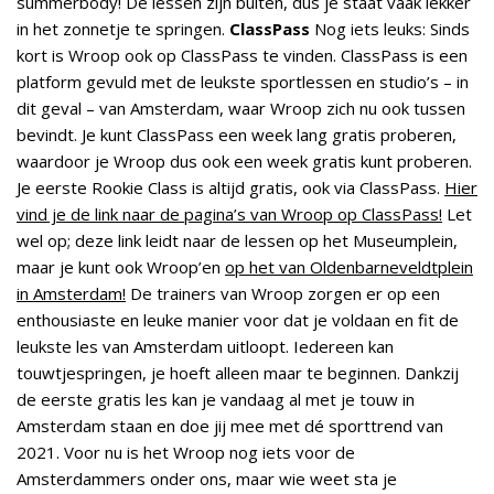
summerbody! De lessen zijn buiten, dus je staat vaak lekker
in het zonnetje te springen.
ClassPass
Nog iets leuks: Sinds
kort is Wroop ook op ClassPass te vinden. ClassPass is een
platform gevuld met de leukste sportlessen en studio’s – in
dit geval – van Amsterdam, waar Wroop zich nu ook tussen
bevindt. Je kunt ClassPass een week lang gratis proberen,
waardoor je Wroop dus ook een week gratis kunt proberen.
Je eerste Rookie Class is altijd gratis, ook via ClassPass.
Hier
vind je de link naar de pagina’s van Wroop op ClassPass!
Let
wel op; deze link leidt naar de lessen op het Museumplein,
maar je kunt ook Wroop’en
op het van Oldenbarneveldtplein
in Amsterdam!
De trainers van Wroop zorgen er op een
enthousiaste en leuke manier voor dat je voldaan en fit de
leukste les van Amsterdam uitloopt. Iedereen kan
touwtjespringen, je hoeft alleen maar te beginnen. Dankzij
de eerste gratis les kan je vandaag al met je touw in
Amsterdam staan en doe jij mee met dé sporttrend van
2021.
Voor nu is het Wroop nog iets voor de
Amsterdammers onder ons, maar wie weet sta je