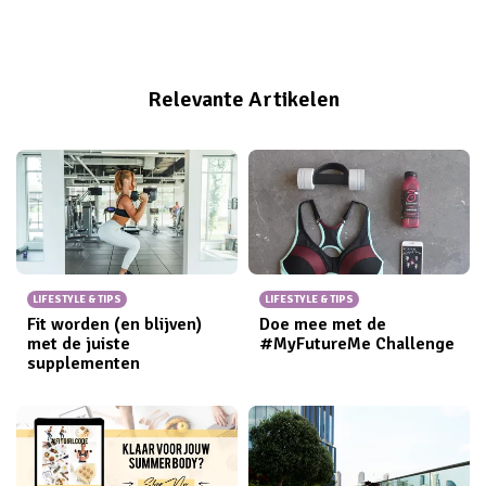
tijd. Klinkt dit als muziek in je oren? Zet deze
oefeningen voor mooie billen dan meteen in je
workoutschema.
Relevante Artikelen
LIFESTYLE & TIPS
LIFESTYLE & TIPS
Fit worden (en blijven)
Doe mee met de
met de juiste
#MyFutureMe Challenge
supplementen