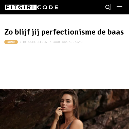
Zo blijf jij perfectionisme de baas
10 JAAR GELEDEN
DOOR
ROOS-ADUAGYEI
MIND