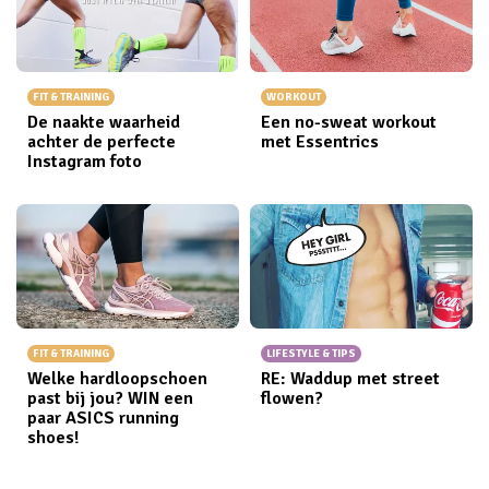
momenten' vergelijk met die van anderen, zijn ze
stiekem niet zo heel stressvol. Behalve voor mij dan.
FIT & TRAINING
WORKOUT
De naakte waarheid
Een no-sweat workout
achter de perfecte
met Essentrics
Instagram foto
FIT & TRAINING
LIFESTYLE & TIPS
Welke hardloopschoen
RE: Waddup met street
past bij jou? WIN een
flowen?
paar ASICS running
shoes!