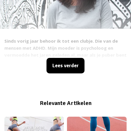
Sinds vorig jaar behoor ik tot een clubje. Die van de
mensen met ADHD. Mijn moeder is psycholoog en
vermoedde het jaren geleden al, maar als je puber bent
is vrijwel alles wat je moeder zegt niet waar. Het ging
Lees verder
prima met me en ik had nergens last van.
Until I
did.
Ineens realiseerde ik me dat er terugkerende
episodes
waren in mijn leven. Op momenten dat er veel
dingen tegelijk gebeuren, verlies ik het overzicht en
raak ik in paniek. En niet een beetje. Het wordt één
Relevante Artikelen
grote chaos in mijn hoofd. Ik probeer alles wanhopig
tegelijk te doen en houd er letterlijk slapeloze nachten
aan over. "Dat heeft toch iedereen in stressvolle
periodes?" Dat zal heus, maar als ik mijn 'stressvolle