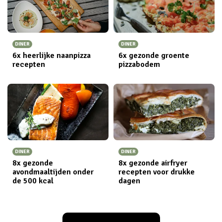
DINER
DINER
6x heerlijke naanpizza
6x gezonde groente
recepten
pizzabodem
DINER
DINER
8x gezonde
8x gezonde airfryer
avondmaaltijden onder
recepten voor drukke
de 500 kcal
dagen