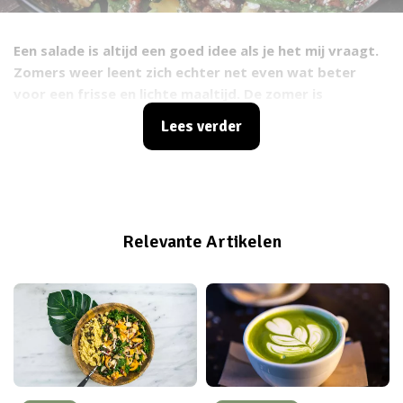
Een salade is altijd een goed idee als je het mij vraagt.
Zomers weer leent zich echter net even wat beter
voor een frisse en lichte maaltijd. De zomer is
misschien even ver te zoeken, maar dat is geen reden
Lees verder
om deze salade pas weer op het weekmenu te zetten
als de zon weer gaat schijnen. Een maaltijdsalade die
verrassend lekker, fris en vullend is!
Relevante Artikelen