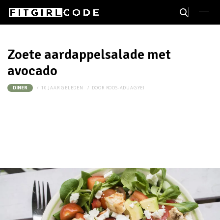
Zoete aardappelsalade met
avocado
10 JAAR GELEDEN
DOOR
ROOS-ADUAGYEI
DINER