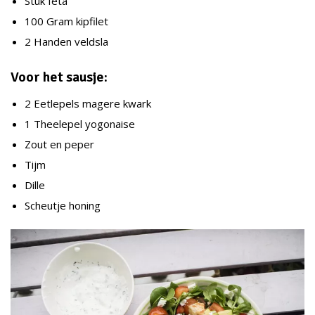
Stuk feta
100 Gram kipfilet
2 Handen veldsla
Voor het sausje:
2 Eetlepels magere kwark
1 Theelepel yogonaise
Zout en peper
Tijm
Dille
Scheutje honing