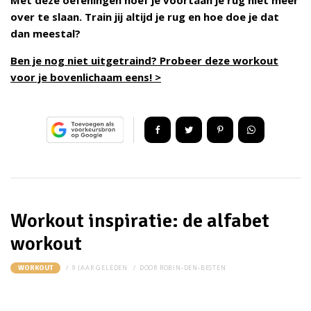
Met deze oefeningen hoef je voortaan je rug niet meer
over te slaan. Train jij altijd je rug en hoe doe je dat
dan meestal?
Ben je nog niet uitgetraind? Probeer deze workout
voor je bovenlichaam eens! >
Workout inspiratie: de alfabet
workout
9 JAAR GELEDEN
DOOR
ROBIN-DEN-BESTEN
WORKOUT