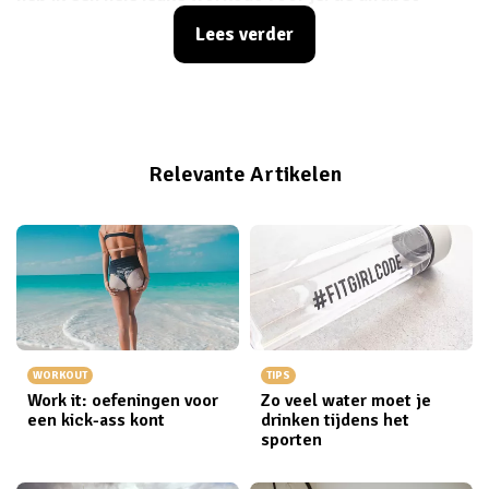
workout. Het is super simpel en je kunt er mee blijven
Lees verder
variëren. Doe je mee?
Relevante Artikelen
WORKOUT
TIPS
Work it: oefeningen voor
Zo veel water moet je
een kick-ass kont
drinken tijdens het
sporten