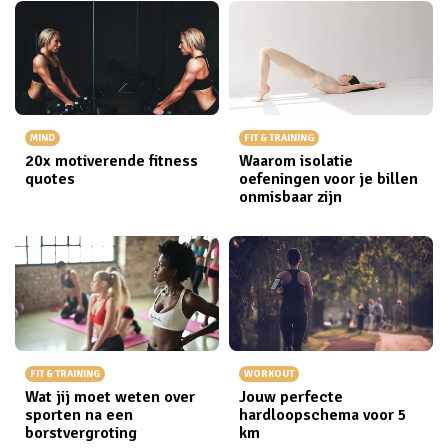
MIND
FIT & TRAINING
20x motiverende fitness
Waarom isolatie
quotes
oefeningen voor je billen
onmisbaar zijn
FIT & TRAINING
WORKOUT
Wat jij moet weten over
Jouw perfecte
sporten na een
hardloopschema voor 5
borstvergroting
km