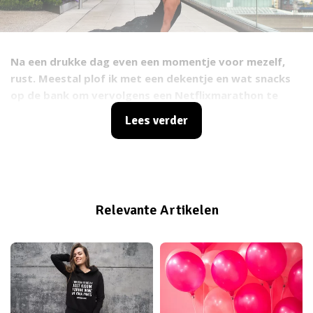
Na een drukke dag even een momentje voor mezelf,
rust. Meestal plof ik met een dekentje en wat snacks
op de bank om vervolgens een Netflixmarathon te
houden. Zo af en toe kies ik er ook voor om mijn dag af
Lees verder
te sluiten met wat yoga, en dan voel ik me toch net
even wat lekkerder dan na een netflixsessie. Maar
waarom doe ik het dan niet vaker? En waarom
mediteer ik dan niet af en toe? Hoe houd je zoiets
eigenlijk vol? Ik zocht het uit.
Relevante Artikelen