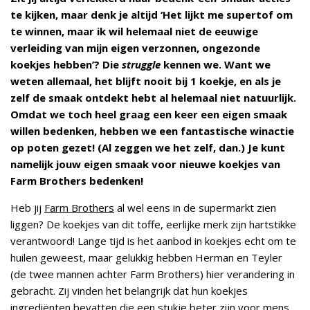
te kijken, maar denk je altijd ‘Het lijkt me supertof om
te winnen, maar ik wil helemaal niet de eeuwige
verleiding van mijn eigen verzonnen, ongezonde
koekjes hebben’? Die
struggle
kennen we. Want we
weten allemaal, het blijft nooit bij 1 koekje, en als je
zelf de smaak ontdekt hebt al helemaal niet natuurlijk.
Omdat we toch heel graag een keer een eigen smaak
willen bedenken, hebben we een fantastische winactie
op poten gezet! (Al zeggen we het zelf, dan.) Je kunt
namelijk jouw eigen smaak voor nieuwe koekjes van
Farm Brothers bedenken!
Heb jij
Farm Brothers
al wel eens in de supermarkt zien
liggen? De koekjes van dit toffe, eerlijke merk zijn hartstikke
verantwoord! Lange tijd is het aanbod in koekjes echt om te
huilen geweest, maar gelukkig hebben Herman en Teyler
(de twee mannen achter Farm Brothers) hier verandering in
gebracht. Zij vinden het belangrijk dat hun koekjes
ingrediënten bevatten die een stukje beter zijn voor mens