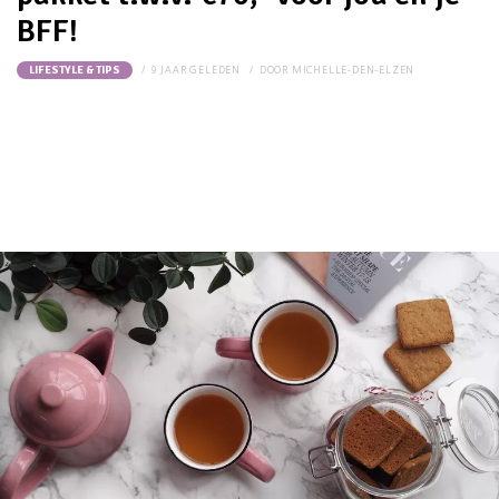
BFF!
9 JAAR GELEDEN
DOOR
MICHELLE-DEN-ELZEN
LIFESTYLE & TIPS