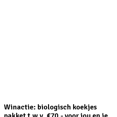
Winactie: biologisch koekjes
pakket t.w.v. €70,- voor jou en je