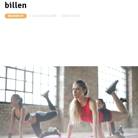
billen
3 JAAR GELEDEN
DOOR
CHLOE
WORKOUT