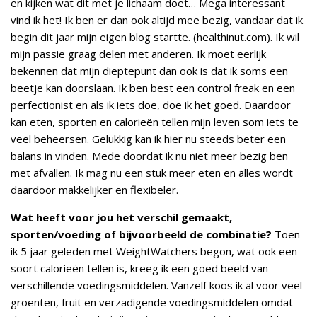
en kijken wat dit met je lichaam doet… Mega interessant
vind ik het! Ik ben er dan ook altijd mee bezig, vandaar dat ik
begin dit jaar mijn eigen blog startte. (
healthinut.com
). Ik wil
mijn passie graag delen met anderen. Ik moet eerlijk
bekennen dat mijn dieptepunt dan ook is dat ik soms een
beetje kan doorslaan. Ik ben best een control freak en een
perfectionist en als ik iets doe, doe ik het goed. Daardoor
kan eten, sporten en calorieën tellen mijn leven som iets te
veel beheersen. Gelukkig kan ik hier nu steeds beter een
balans in vinden. Mede doordat ik nu niet meer bezig ben
met afvallen. Ik mag nu een stuk meer eten en alles wordt
daardoor makkelijker en flexibeler.
Wat heeft voor jou het verschil gemaakt,
sporten/voeding of bijvoorbeeld de combinatie?
Toen
ik 5 jaar geleden met WeightWatchers begon, wat ook een
soort calorieën tellen is, kreeg ik een goed beeld van
verschillende voedingsmiddelen. Vanzelf koos ik al voor veel
groenten, fruit en verzadigende voedingsmiddelen omdat