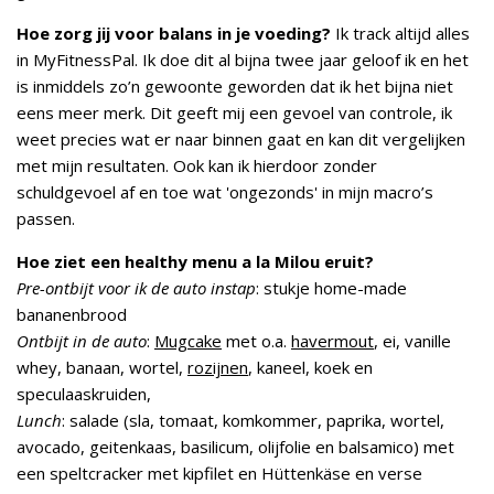
Hoe zorg jij voor balans in je voeding?
Ik track altijd alles
in MyFitnessPal. Ik doe dit al bijna twee jaar geloof ik en het
is inmiddels zo’n gewoonte geworden dat ik het bijna niet
eens meer merk. Dit geeft mij een gevoel van controle, ik
weet precies wat er naar binnen gaat en kan dit vergelijken
met mijn resultaten. Ook kan ik hierdoor zonder
schuldgevoel af en toe wat 'ongezonds' in mijn macro’s
passen.
Hoe ziet een healthy menu a la Milou eruit?
Pre-ontbijt voor ik de auto instap
: stukje home-made
bananenbrood
Ontbijt in de auto
:
Mugcake
met o.a.
havermout
, ei, vanille
whey, banaan, wortel,
rozijnen
, kaneel, koek en
speculaaskruiden,
Lunch
: salade (sla, tomaat, komkommer, paprika, wortel,
avocado, geitenkaas, basilicum, olijfolie en balsamico) met
een speltcracker met kipfilet en Hüttenkäse en verse