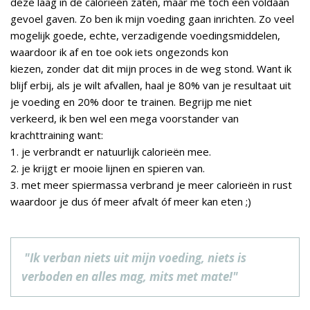
deze laag in de calorieën zaten, maar me toch een voldaan
gevoel gaven. Zo ben ik mijn voeding gaan inrichten. Zo veel
mogelijk goede, echte, verzadigende voedingsmiddelen,
waardoor ik af en toe ook iets ongezonds kon
kiezen, zonder dat dit mijn proces in de weg stond. Want ik
blijf erbij, als je wilt afvallen, haal je 80% van je resultaat uit
je voeding en 20% door te trainen. Begrijp me niet
verkeerd, ik ben wel een mega voorstander van
krachttraining want:
1. je verbrandt er natuurlijk calorieën mee.
2. je krijgt er mooie lijnen en spieren van.
3. met meer spiermassa verbrand je meer calorieën in rust
waardoor je dus óf meer afvalt óf meer kan eten ;)
"
Ik verban niets uit mijn voeding, niets is
verboden en alles mag, mits met mate
!"