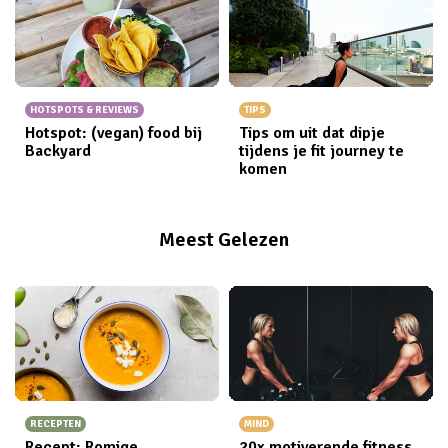
HOTSPOTS & REVIEWS
TIPS
Hotspot: (vegan) food bij
Tips om uit dat dipje
Backyard
tijdens je fit journey te
komen
Meest Gelezen
RECEPTEN
MIND
Recept: Romige
20x motiverende fitness