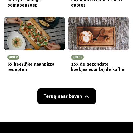
pompoensoep
quotes
DINER
SNACK
6x heerlijke naanpizza
15x de gezondste
recepten
koekjes voor bij de koffie
Terug naar boven