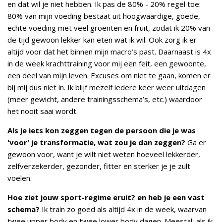
en dat wil je niet hebben. Ik pas de 80% - 20% regel toe:
80% van mijn voeding bestaat uit hoogwaardige, goede,
echte voeding met veel groenten en fruit, zodat ik 20% van
de tijd gewoon lekker kan eten wat ik wil. Ook zorg ik er
altijd voor dat het binnen mijn macro’s past. Daarnaast is 4x
in de week krachttraining voor mij een feit, een gewoonte,
een deel van mijn leven. Excuses om niet te gaan, komen er
bij mij dus niet in. Ik blijf mezelf iedere keer weer uitdagen
(meer gewicht, andere trainingsschema’s, etc.) waardoor
het nooit saai wordt.
Als je iets kon zeggen tegen de persoon die je was
'voor' je transformatie, wat zou je dan zeggen?
Ga er
gewoon voor, want je wilt niet weten hoeveel lekkerder,
zelfverzekerder, gezonder, fitter en sterker je je zult
voelen.
Hoe ziet jouw sport-regime eruit? en heb je een vast
schema?
Ik train zo goed als altijd 4x in de week, waarvan
twee upper body en twee lower body dagen. Meestal, als ik