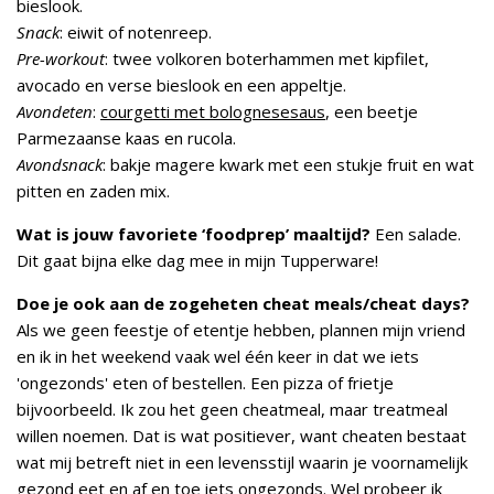
bieslook.
Snack
: eiwit of notenreep.
Pre-workout
: twee volkoren boterhammen met kipfilet,
avocado en verse bieslook en een appeltje.
Avondeten
:
courgetti met bolognesesaus
, een beetje
Parmezaanse kaas en rucola.
Avondsnack
: bakje magere kwark met een stukje fruit en wat
pitten en zaden mix.
Wat is jouw favoriete ‘foodprep’ maaltijd?
Een salade.
Dit gaat bijna elke dag mee in mijn Tupperware!
Doe je ook aan de zogeheten cheat meals/cheat days?
Als we geen feestje of etentje hebben, plannen mijn vriend
en ik in het weekend vaak wel één keer in dat we iets
'ongezonds' eten of bestellen. Een pizza of frietje
bijvoorbeeld. Ik zou het geen cheatmeal, maar treatmeal
willen noemen. Dat is wat positiever, want cheaten bestaat
wat mij betreft niet in een levensstijl waarin je voornamelijk
gezond eet en af en toe iets ongezonds. Wel probeer ik