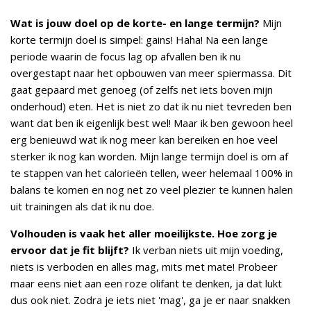
Wat is jouw doel op de korte- en lange termijn?
Mijn
korte termijn doel is simpel: gains! Haha! Na een lange
periode waarin de focus lag op afvallen ben ik nu
overgestapt naar het opbouwen van meer spiermassa. Dit
gaat gepaard met genoeg (of zelfs net iets boven mijn
onderhoud) eten. Het is niet zo dat ik nu niet tevreden ben
want dat ben ik eigenlijk best wel! Maar ik ben gewoon heel
erg benieuwd wat ik nog meer kan bereiken en hoe veel
sterker ik nog kan worden. Mijn lange termijn doel is om af
te stappen van het calorieën tellen, weer helemaal 100% in
balans te komen en nog net zo veel plezier te kunnen halen
uit trainingen als dat ik nu doe.
Volhouden is vaak het aller moeilijkste. Hoe zorg je
ervoor dat je fit blijft?
Ik verban niets uit mijn voeding,
niets is verboden en alles mag, mits met mate! Probeer
maar eens niet aan een roze olifant te denken, ja dat lukt
dus ook niet. Zodra je iets niet 'mag', ga je er naar snakken