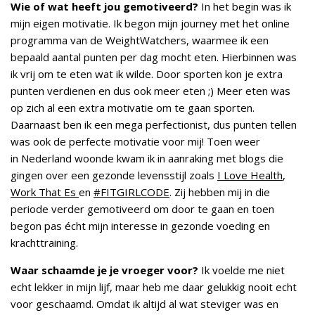
Wie of wat heeft jou gemotiveerd?
In het begin was ik
mijn eigen motivatie. Ik begon mijn journey met het online
programma van de WeightWatchers, waarmee ik een
bepaald aantal punten per dag mocht eten. Hierbinnen was
ik vrij om te eten wat ik wilde. Door sporten kon je extra
punten verdienen en dus ook meer eten ;) Meer eten was
op zich al een extra motivatie om te gaan sporten.
Daarnaast ben ik een mega perfectionist, dus punten tellen
was ook de perfecte motivatie voor mij! Toen weer
in Nederland woonde kwam ik in aanraking met blogs die
gingen over een gezonde levensstijl zoals
I Love Health
,
Work That Es
en
#FITGIRLCODE
. Zij hebben mij in die
periode verder gemotiveerd om door te gaan en toen
begon pas écht mijn interesse in gezonde voeding en
krachttraining.
Waar schaamde je je vroeger voor?
Ik voelde me niet
echt lekker in mijn lijf, maar heb me daar gelukkig nooit echt
voor geschaamd. Omdat ik altijd al wat steviger was en