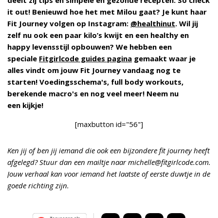
deelt zij tips en simpele en gezonde recepten. So check
it out! Benieuwd hoe het met Milou gaat? Je kunt haar
Fit Journey volgen op Instagram:
@healthinut
.
Wil jij
zelf nu ook een paar kilo’s kwijt en een healthy en
happy levensstijl opbouwen?
We hebben een
speciale
Fitgirlcode guides pagina
gemaakt waar je
alles vindt om jouw Fit Journey vandaag nog te
starten! Voedingsschema's, full body workouts,
berekende macro's en nog veel meer! Neem nu
een kijkje!
[maxbutton id="56"]
Ken jij of ben jij iemand die ook een bijzondere fit journey heeft
afgelegd? Stuur dan een mailtje naar michelle@fitgirlcode.com.
Jouw verhaal kan voor iemand het laatste of eerste duwtje in de
goede richting zijn.