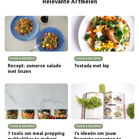
Relevante Artikelen
FOOD & RECIPES
FOOD & RECIPES
Recept: zomerse salade
Tostada met kip
met linzen
FOOD & RECIPES
FOOD & RECIPES
7 tools om meal prepping
7x ideeën om jouw
makkelijker te maken!
favoriete recepten te