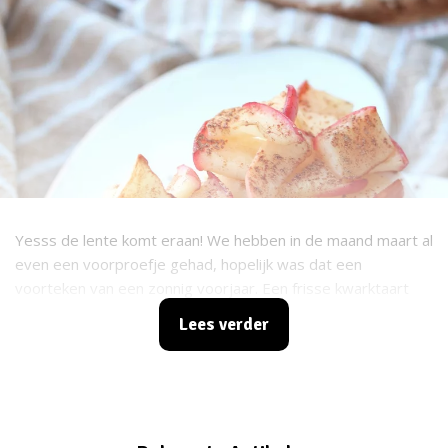
Yesss de lente komt eraan! We hebben in de maand maart al
even een voorproefje gehad, hopelijk was dat een
voorteken van een zonnig voorjaar. Een frisse kwarktaart
met fijne voedingswaarden is perfect voor de lente als je
Lees verder
het mij vraagt.