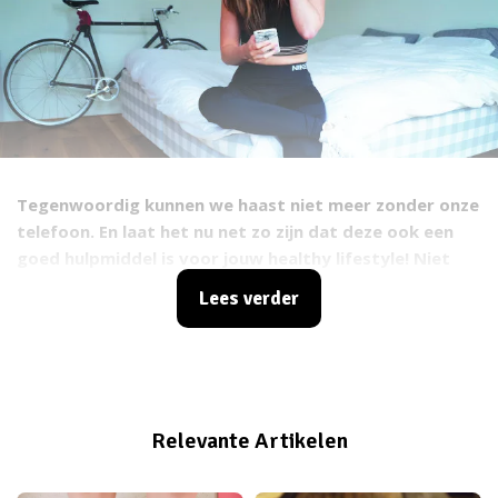
Tegenwoordig kunnen we haast niet meer zonder onze
telefoon. En laat het nu net zo zijn dat deze ook een
goed hulpmiddel is voor jouw healthy lifestyle! Niet
per se je telefoon, maar wel de apps die je daarop kunt
Lees verder
downloaden kunnen jou helpen gedurende jouw fit
journey. Wij zochten de handigste apps voor jou op,
zodat je ze alleen nog maar hoeft te downloaden en
gebruiken.
Relevante Artikelen