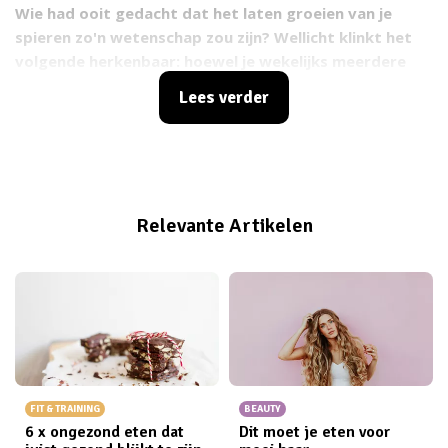
Wie had ooit gedacht dat het laten groeien van je
spieren zo'n wetenschap zou zijn? Wellicht klinkt het
volgende herkenbaar: hoewel je wekelijks meerdere
malen in de sportschool staat, lijk je ineens niet meer
Lees verder
vooruit te komen. Je doet je uiterste best maar er lijkt
niets te gebeuren... Niet getreurd, waarschijnlijk kun jij
met een paar simpele aanpassingen gewoon weer flink
vooruit. Op naar de gains! ;)
Relevante Artikelen
FIT & TRAINING
BEAUTY
6 x ongezond eten dat
Dit moet je eten voor