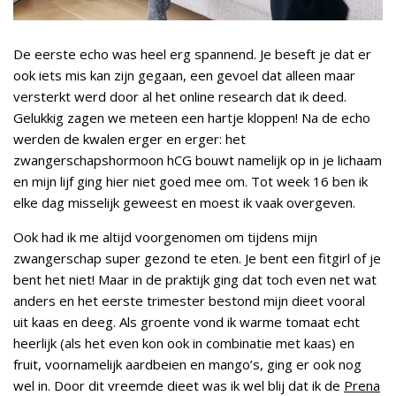
De eerste echo was heel erg spannend. Je beseft je dat er
ook iets mis kan zijn gegaan, een gevoel dat alleen maar
versterkt werd door al het online research dat ik deed.
Gelukkig zagen we meteen een hartje kloppen! Na de echo
werden de kwalen erger en erger: het
zwangerschapshormoon hCG bouwt namelijk op in je lichaam
en mijn lijf ging hier niet goed mee om. Tot week 16 ben ik
elke dag misselijk geweest en moest ik vaak overgeven.
Ook had ik me altijd voorgenomen om tijdens mijn
zwangerschap super gezond te eten. Je bent een fitgirl of je
bent het niet! Maar in de praktijk ging dat toch even net wat
anders en het eerste trimester bestond mijn dieet vooral
uit kaas en deeg. Als groente vond ik warme tomaat echt
heerlijk (als het even kon ook in combinatie met kaas) en
fruit, voornamelijk aardbeien en mango’s, ging er ook nog
wel in. Door dit vreemde dieet was ik wel blij dat ik de
Prena