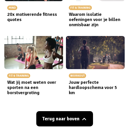
MIND
FIT & TRAINING
20x motiverende fitness
Waarom isolatie
quotes
oefeningen voor je billen
onmisbaar zijn
FIT & TRAINING
WORKOUT
Wat jij moet weten over
Jouw perfecte
sporten na een
hardloopschema voor 5
borstvergroting
km
Terug naar boven