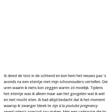
Ik deed de test in de ochtend en kon hem het nieuws pas ‘s
avonds na een etentje met mijn schoonouders vertellen. Die
uren waarin ik niets kon zeggen waren zó moeilijk. Tijdens
het etentje was ik alleen maar aan het googelen wat ik wel
en niet mocht eten. Ik had altijd bedacht dat ik het moment
waarop ik zwanger bleek te zijn à la
youtube pregnancy
reveal
video’s speciaal zou maken. Met een cadeautje die hij