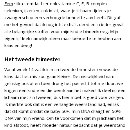
Fem
slikte, omdat hier ook vitamine C, E, B-complex,
selenium, ijzer en zink in zit, waar je lichaam tijdens je
zwangerschap een verhoogde behoefte aan heeft. Dit gaf
me het gevoel dat ik nog iets extra’s deed en in ieder geval
alle belangrijke stoffen voor mijn kindje binnenkreeg. Mijn
eigen lijf leek namelijk alleen maar behoefte te hebben aan
kaas en deeg!
Het tweede trimester
Vanaf week 14 zat ik in mijn tweede trimester en was de
kans dat het mis zou gaan kleiner. De misselijkheid nam
gelukkig ook af en toen drong het pas echt tot me door: we
krijgen een kindje en die ben ik aan het maken! Ik deel nu een
lichaam met z’n tweeën, dus hier moet ik goed voor zorgen.
Ik merkte ook dat ik een verlaagde weerstand had, en las
dat dit komt omdat de baby 50% mijn DNA draagt en 50%
DNA van mijn vriend. Om te voorkomen dat mijn lichaam het
kind afstoot, heeft moeder natuur bedacht dat je weerstand