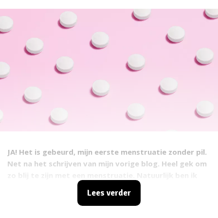
JA! Het is gebeurd, mijn eerste menstruatie zonder pil.
Net na het schrijven van mijn vorige blog. Heel gek om
zo blij te zijn met een menstruatie. Natuurlijk ben ik
nog aan het ontpillen, dus kan mijn menstruatie nu nog
Lees verder
anders zijn dan over een paar maanden. Helaas had ik
nog steeds last van veel hoofdpijn, drie dagen lang.