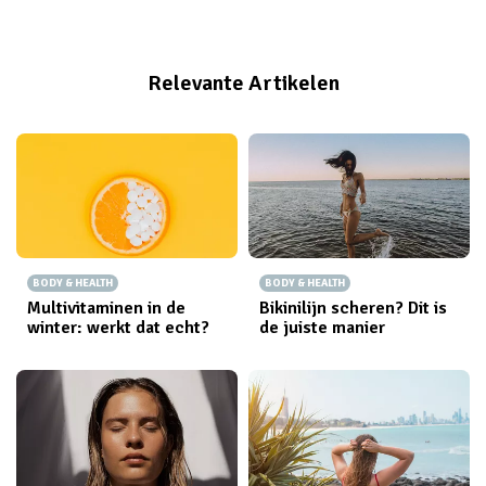
Maar deze hoofdpijn was wel beter te doen dan de
migraine aanvallen die ik normaal gesproken altijd had.
Verder had ik het idee dat mijn buik minder pijn deed,
Relevante Artikelen
maar wel erger gezwollen was. Sommige broeken
kreeg ik gewoon niet dicht.
BODY & HEALTH
BODY & HEALTH
Multivitaminen in de
Bikinilijn scheren? Dit is
winter: werkt dat echt?
de juiste manier